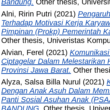
Bandung.
Other thesis, Univers
Alni, Ririn Putri
(2021)
Pengaruh
Terhadap Motivasi Kerja Karya
Pimpinan (Prokp) Pemerintah 
Other thesis, Univeristas Kompu
Alvian, Ferel
(2021)
Komunikasi
Ciptagelar Dalam Melestarikan
Provinsi Jawa Barat.
Other thesi
Alyza, Salsa Billa Nurul
(2021)
Dengan Anak Asuh Dalam Memb
Panti Sosial Asuhan Anak (PS
BANDUNG.
Other thesis, Unive