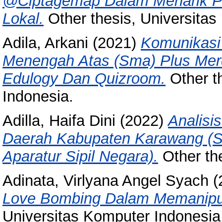
@Ciptagemap Dalam Menarik Per
Lokal.
Other thesis, Universitas
Adila, Arkani
(2021)
Komunikasi 
Menengah Atas (Sma) Plus Merd
Edulogy Dan Quizroom.
Other t
Indonesia.
Adilla, Haifa Dini
(2022)
Analisi
Daerah Kabupaten Karawang (S
Aparatur Sipil Negara).
Other the
Adinata, Virlyana Angel Syach
(
Love Bombing Dalam Memanipul
Universitas Komputer Indonesia