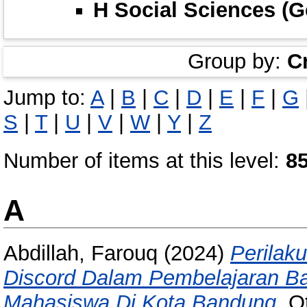
H Social Sciences (G
Group by:
C
Jump to:
A
|
B
|
C
|
D
|
E
|
F
|
G
S
|
T
|
U
|
V
|
W
|
Y
|
Z
Number of items at this level:
8
A
Abdillah, Farouq
(2024)
Perilak
Discord Dalam Pembelajaran Ba
Mahasiswa Di Kota Bandung.
Ot