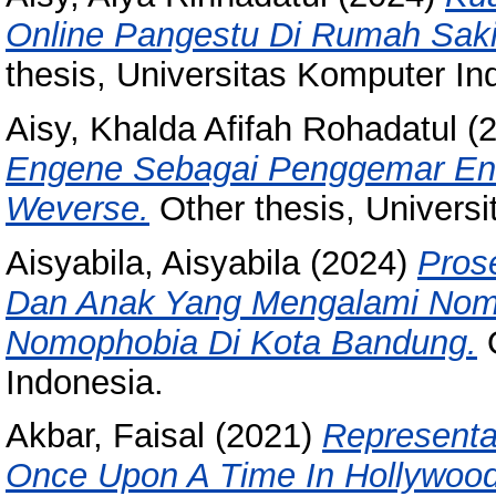
Online Pangestu Di Rumah Sak
thesis, Universitas Komputer In
Aisy, Khalda Afifah Rohadatul
(
Engene Sebagai Penggemar Enh
Weverse.
Other thesis, Univers
Aisyabila, Aisyabila
(2024)
Pros
Dan Anak Yang Mengalami Nom
Nomophobia Di Kota Bandung.
O
Indonesia.
Akbar, Faisal
(2021)
Representa
Once Upon A Time In Hollywood