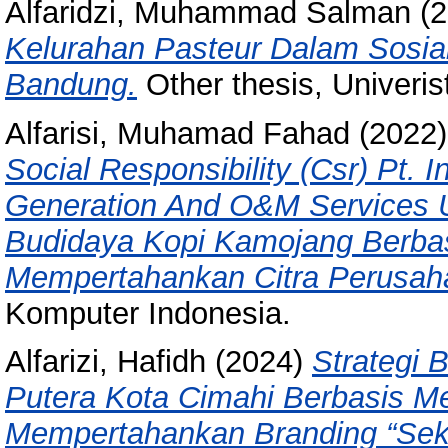
Alfaridzi, Muhammad Salman
(2
Kelurahan Pasteur Dalam Sosia
Bandung.
Other thesis, Univeri
Alfarisi, Muhamad Fahad
(2022
Social Responsibility (Csr) Pt
Generation And O&M Services U
Budidaya Kopi Kamojang Berba
Mempertahankan Citra Perusah
Komputer Indonesia.
Alfarizi, Hafidh
(2024)
Strategi 
Putera Kota Cimahi Berbasis M
Mempertahankan Branding “Seko