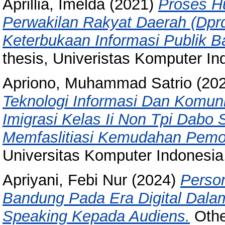
Aprillia, Imelda
(2021)
Proses H
Perwakilan Rakyat Daerah (Dpr
Keterbukaan Informasi Publik B
thesis, Univeristas Komputer In
Apriono, Muhammad Satrio
(20
Teknologi Informasi Dan Komuni
Imigrasi Kelas Ii Non Tpi Dabo
Memfaslitiasi Kemudahan Pem
Universitas Komputer Indonesia
Apriyani, Febi Nur
(2024)
Person
Bandung Pada Era Digital Dala
Speaking Kepada Audiens.
Othe