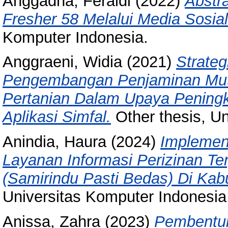
Anggadha, Feraldi
(2022)
Abstr
Fresher 58 Melalui Media Sosial
Komputer Indonesia.
Anggraeni, Widia
(2021)
Strateg
Pengembangan Penjaminan Mut
Pertanian Dalam Upaya Peningk
Aplikasi Simfal.
Other thesis, Un
Anindia, Haura
(2024)
Implement
Layanan Informasi Perizinan Te
(Samirindu Pasti Bedas) Di Ka
Universitas Komputer Indonesia
Anissa, Zahra
(2023)
Pembentuk