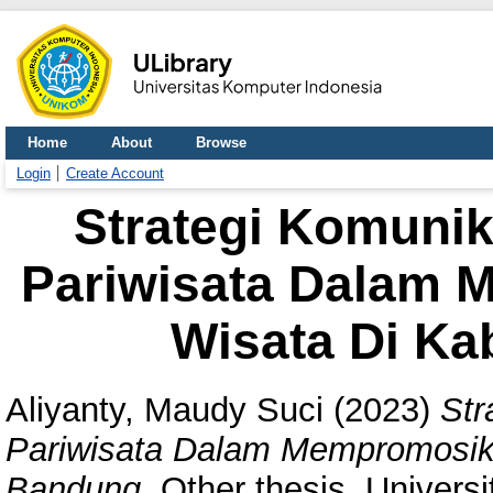
Home
About
Browse
Login
Create Account
Strategi Komuni
Pariwisata Dalam 
Wisata Di K
Aliyanty, Maudy Suci
(2023)
Str
Pariwisata Dalam Mempromosik
Bandung.
Other thesis, Univers