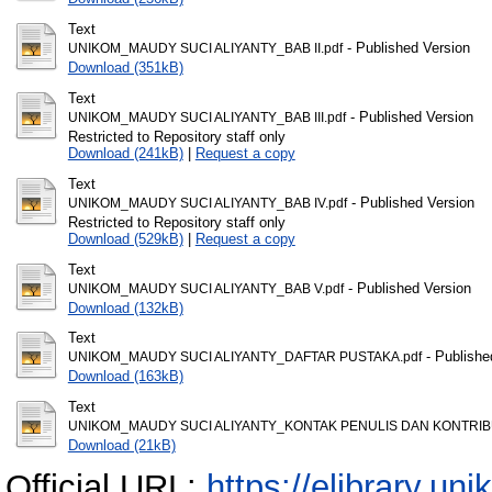
Text
- Published Version
UNIKOM_MAUDY SUCI ALIYANTY_BAB II.pdf
Download (351kB)
Text
- Published Version
UNIKOM_MAUDY SUCI ALIYANTY_BAB III.pdf
Restricted to Repository staff only
Download (241kB)
|
Request a copy
Text
- Published Version
UNIKOM_MAUDY SUCI ALIYANTY_BAB IV.pdf
Restricted to Repository staff only
Download (529kB)
|
Request a copy
Text
- Published Version
UNIKOM_MAUDY SUCI ALIYANTY_BAB V.pdf
Download (132kB)
Text
- Publishe
UNIKOM_MAUDY SUCI ALIYANTY_DAFTAR PUSTAKA.pdf
Download (163kB)
Text
UNIKOM_MAUDY SUCI ALIYANTY_KONTAK PENULIS DAN KONTRIBU
Download (21kB)
Official URL:
https://elibrary.uni