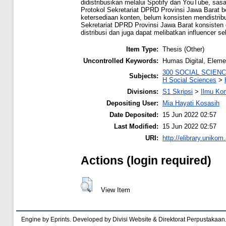
didistribusikan melalui Spotify dan YouTube, sa
Protokol Sekretariat DPRD Provinsi Jawa Barat
ketersediaan konten, belum konsisten mendistri
Sekretariat DPRD Provinsi Jawa Barat konsisten
distribusi dan juga dapat melibatkan influence
Item Type:
Thesis (Other)
Uncontrolled Keywords:
Humas Digital, Elem
300 SOCIAL SCIEN
Subjects:
H Social Sciences
>
Divisions:
S1 Skripsi
>
Ilmu Ko
Depositing User:
Mia Hayati Kosasih
Date Deposited:
15 Jun 2022 02:57
Last Modified:
15 Jun 2022 02:57
URI:
http://elibrary.unikom.
Actions (login required)
View Item
Engine by Eprints. Developed by Divisi Website & Direktorat Perpustakaan