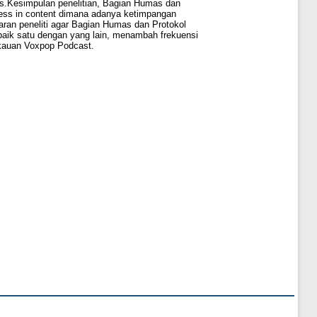
ls.Kesimpulan penelitian, Bagian Humas dan
ess in content dimana adanya ketimpangan
ran peneliti agar Bagian Humas dan Protokol
baik satu dengan yang lain, menambah frekuensi
gkauan Voxpop Podcast.