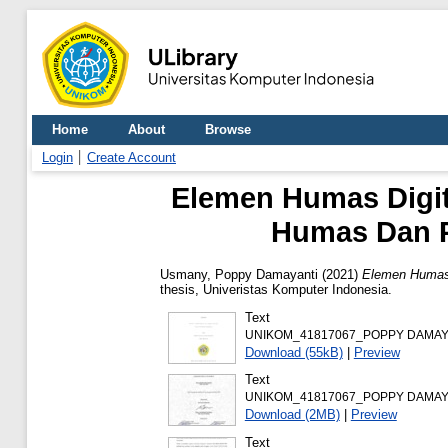
Home
About
Browse
Login
Create Account
Elemen Humas Digit
Humas Dan Pr
Usmany, Poppy Damayanti
(2021)
Elemen Humas 
thesis, Univeristas Komputer Indonesia.
Text
UNIKOM_41817067_POPPY DAMAY
Download (55kB)
|
Preview
Text
UNIKOM_41817067_POPPY DAMAY
Download (2MB)
|
Preview
Text