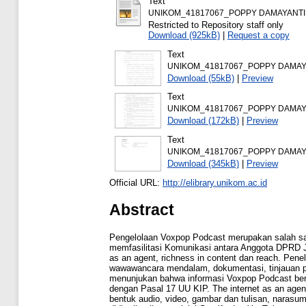
Text
UNIKOM_41817067_POPPY DAMAYANTI 
Restricted to Repository staff only
Download (925kB)
|
Request a copy
Text
UNIKOM_41817067_POPPY DAMAYA
Download (55kB)
|
Preview
Text
UNIKOM_41817067_POPPY DAMAY
Download (172kB)
|
Preview
Text
UNIKOM_41817067_POPPY DAMAY
Download (345kB)
|
Preview
Official URL:
http://elibrary.unikom.ac.id
Abstract
Pengelolaan Voxpop Podcast merupakan salah sat
memfasilitasi Komunikasi antara Anggota DPRD Jaw
as an agent, richness in content dan reach. Penel
wawawancara mendalam, dokumentasi, tinjauan pust
menunjukan bahwa informasi Voxpop Podcast bersifa
dengan Pasal 17 UU KIP. The internet as an agent
bentuk audio, video, gambar dan tulisan, narasu