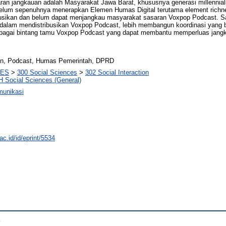
saran jangkauan adalah Masyarakat Jawa Barat, khususnya generasi millennia
 belum sepenuhnya menerapkan Elemen Humas Digital terutama element richn
busikan dan belum dapat menjangkau masyarakat sasaran Voxpop Podcast. Sa
 dalam mendistribusikan Voxpop Podcast, lebih membangun koordinasi yang 
r sebagai bintang tamu Voxpop Podcast yang dapat membantu memperluas jan
en, Podcast, Humas Pemerintah, DPRD
CES
>
300 Social Sciences
>
302 Social Interaction
H Social Sciences (General)
munikasi
ac.id/id/eprint/5534
.