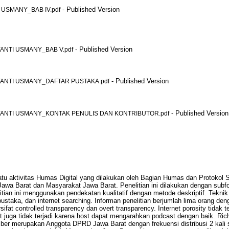
- Published Version
USMANY_BAB IV.pdf
- Published Version
NTI USMANY_BAB V.pdf
- Published Version
ANTI USMANY_DAFTAR PUSTAKA.pdf
- Published Version
ANTI USMANY_KONTAK PENULIS DAN KONTRIBUTOR.pdf
u aktivitas Humas Digital yang dilakukan oleh Bagian Humas dan Protokol S
a Barat dan Masyarakat Jawa Barat. Penelitian ini dilakukan dengan subfokus
itian ini menggunakan pendekatan kualitatif dengan metode deskriptif. Teknik
aka, dan internet searching. Informan penelitian berjumlah lima orang deng
t controlled transparency dan overt transparency. Internet porosity tidak te
 juga tidak terjadi karena host dapat mengarahkan podcast dengan baik. Rich
mber merupakan Anggota DPRD Jawa Barat dengan frekuensi distribusi 2 kali 