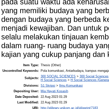
pada suatu waktu ada keharusa
yang memiliki budaya yang ber
dengan budaya yang berbeda ke
menjadi kewajiban. Dan untuk pe
selalu melakukan tinjauan kemba
dalam ruang- ruang budaya ya
kajian yang cukup panjang dan
Item Type:
Thesis (Other)
Uncontrolled Keywords:
Pola komunikasi, Antarbudaya, kampus mengaja
300 SOCIAL SCIENCES
>
300 Social Sciences
Subjects:
H Social Sciences
>
H Social Sciences (General
Divisions:
S1 Skripsi
>
Ilmu Komunikasi
Depositing User:
Mia Hayati Kosasih
Date Deposited:
22 Aug 2023 01:29
Last Modified:
22 Aug 2023 01:29
URI:
http://elibrary.unikom.ac.id/id/eprint/7183