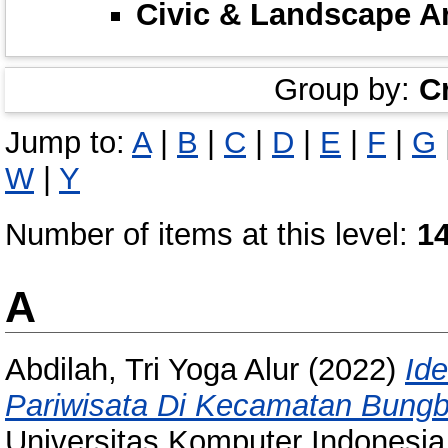
Civic & Landscape A
Group by:
C
Jump to:
A
|
B
|
C
|
D
|
E
|
F
|
G
W
|
Y
Number of items at this level:
1
A
Abdilah, Tri Yoga Alur
(2022)
Ide
Pariwisata Di Kecamatan Bungb
Universitas Komputer Indonesia