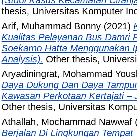
(Studi Kasus Kecamatan Ciranj
thesis, Universitas Komputer In
Arif, Muhammad Bonny
(2021)
Kualitas Pelayanan Bus Damri R
Soekarno Hatta Menggunakan I
Analysis).
Other thesis, Univers
Aryadiningrat, Mohammad Yous
Daya Dukung Dan Daya Tampu
Kawasan Perkotaan Kertajati – 
Other thesis, Universitas Kompu
Athallah, Mochammad Nawwaf
Berjalan Di Lingkungan Tempat 