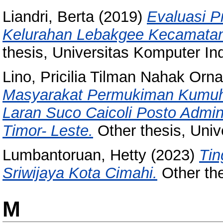
Liandri, Berta
(2019)
Evaluasi 
Kelurahan Lebakgee Kecamatan
thesis, Universitas Komputer In
Lino, Pricilia Tilman Nahak Orn
Masyarakat Permukiman Kumuh D
Laran Suco Caicoli Posto Admini
Timor- Leste.
Other thesis, Univ
Lumbantoruan, Hetty
(2023)
Tin
Sriwijaya Kota Cimahi.
Other the
M