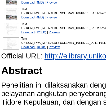
Download (4MB)
|
Preview
Text
UNIKOM_PWK_M,RINALDI S.SOLEMAN_10618701_BAB IV Pemb
Download (4MB)
|
Preview
Text
UNIKOM_PWK_M,RINALDI S.SOLEMAN_10618701_BAB V Kesim
Download (126kB)
|
Preview
Text
UNIKOM_PWK_M,RINALDI S.SOLEMAN_10618701_Daftar Pusta
Download (100kB)
|
Preview
Official URL:
http://elibrary.unik
Abstract
Penelitian ini dilaksanakan den
pelayanan angkutan penyebrang
Tidore Kepulauan, dan dengan 