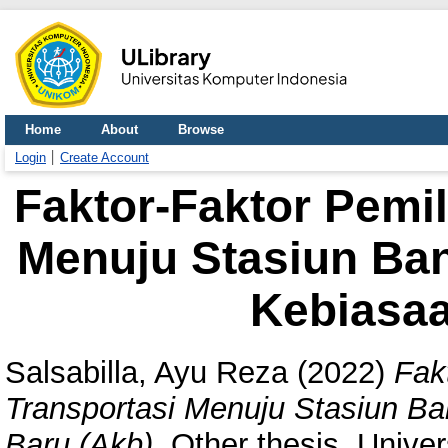
Home
About
Browse
Login
Create Account
Faktor-Faktor Pemi
Menuju Stasiun Ba
Kebiasaa
Salsabilla, Ayu Reza
(2022)
Fak
Transportasi Menuju Stasiun B
Baru (Akb).
Other thesis, Unive