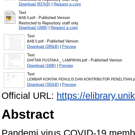
Download (837kB)
|
Request a copy
Text
- Published Version
BAB 4.pdf
Restricted to Repository staff only
Download (1MB)
|
Request a copy
Text
- Published Version
BAB 5.pdf
Download (285kB)
|
Preview
Text
- Published Version
DAFTAR PUSTAKA _ LAMPIRAN.pdf
Download (1MB)
|
Preview
Text
LEMBAR KONTAK PENULIS DAN KONTRIBUTOR PENELITIAN.p
Download (392kB)
|
Preview
Official URL:
https://elibrary.uni
Abstract
Pandemi virus COVID-19 membe