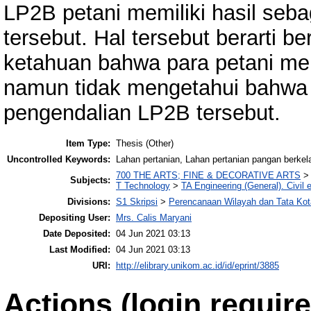
LP2B petani memiliki hasil seb
tersebut. Hal tersebut berarti be
ketahuan bahwa para petani me
namun tidak mengetahui bahwa 
pengendalian LP2B tersebut.
Item Type:
Thesis (Other)
Uncontrolled Keywords:
Lahan pertanian, Lahan pertanian pangan berkelan
700 THE ARTS; FINE & DECORATIVE ARTS
Subjects:
T Technology
>
TA Engineering (General). Civil 
Divisions:
S1 Skripsi
>
Perencanaan Wilayah dan Tata Kot
Depositing User:
Mrs. Calis Maryani
Date Deposited:
04 Jun 2021 03:13
Last Modified:
04 Jun 2021 03:13
URI:
http://elibrary.unikom.ac.id/id/eprint/3885
Actions (login require