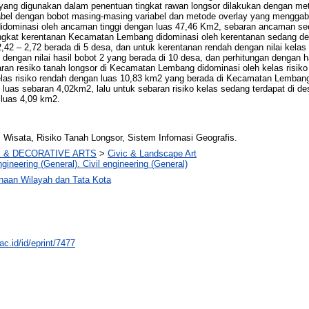
ng digunakan dalam penentuan tingkat rawan longsor dilakukan dengan met
ariabel dengan bobot masing-masing variabel dan metode overlay yang mengga
dominasi oleh ancaman tinggi dengan luas 47,46 Km2, sebaran ancaman se
gkat kerentanan Kecamatan Lembang didominasi oleh kerentanan sedang denga
2,42 – 2,72 berada di 5 desa, dan untuk kerentanan rendah dengan nilai kelas 
ngan nilai hasil bobot 2 yang berada di 10 desa, dan perhitungan dengan ha
baran resiko tanah longsor di Kecamatan Lembang didominasi oleh kelas risik
kelas risiko rendah dengan luas 10,83 km2 yang berada di Kecamatan Lemban
 luas sebaran 4,02km2, lalu untuk sebaran risiko kelas sedang terdapat di d
 luas 4,09 km2.
isata, Risiko Tanah Longsor, Sistem Infomasi Geografis.
E & DECORATIVE ARTS
>
Civic & Landscape Art
gineering (General). Civil engineering (General)
naan Wilayah dan Tata Kota
ac.id/id/eprint/7477