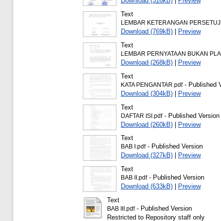
Download (316kB)
|
Preview
Text
LEMBAR KETERANGAN PERSETUJU
Download (769kB)
|
Preview
Text
LEMBAR PERNYATAAN BUKAN PLAG
Download (268kB)
|
Preview
Text
- Published 
KATA PENGANTAR.pdf
Download (304kB)
|
Preview
Text
- Published Version
DAFTAR ISI.pdf
Download (260kB)
|
Preview
Text
- Published Version
BAB I.pdf
Download (327kB)
|
Preview
Text
- Published Version
BAB II.pdf
Download (633kB)
|
Preview
Text
- Published Version
BAB III.pdf
Restricted to Repository staff only