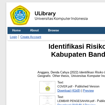
Home
About
Browse
Login
Create Account
Identifikasi Ris
Kabupaten Band
Anggara, Denda Cahya
(2022)
Identifikasi Risi
Geografis.
Other thesis, Universitas Komputer In
Text
- Published Version
COVER.pdf
Download (41kB)
|
Preview
Text
- Publi
LEMBAR PENGESAHAN.pdf