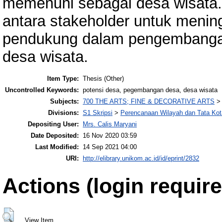
memenuhi sebagai desa wisata.
antara stakeholder untuk meningk
pendukung dalam pengembanga
desa wisata.
Item Type:
Thesis (Other)
Uncontrolled Keywords:
potensi desa, pegembangan desa, desa wisata
Subjects:
700 THE ARTS; FINE & DECORATIVE ARTS
Divisions:
S1 Skripsi
>
Perencanaan Wilayah dan Tata Kot
Depositing User:
Mrs. Calis Maryani
Date Deposited:
16 Nov 2020 03:59
Last Modified:
14 Sep 2021 04:00
URI:
http://elibrary.unikom.ac.id/id/eprint/2832
Actions (login require
View Item