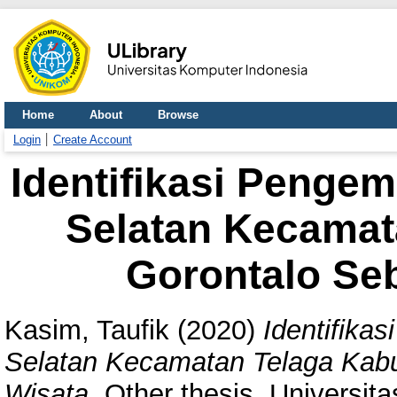
Home
About
Browse
Login
Create Account
Identifikasi Peng
Selatan Kecamat
Gorontalo Se
Kasim, Taufik
(2020)
Identifik
Selatan Kecamatan Telaga Kab
Wisata.
Other thesis, Universit