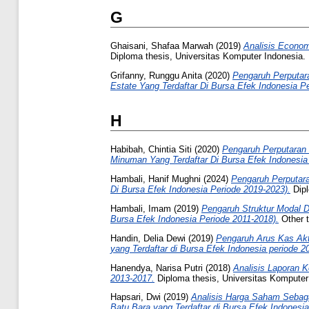
G
Ghaisani, Shafaa Marwah
(2019)
Analisis Econom
Diploma thesis, Universitas Komputer Indonesia.
Grifanny, Runggu Anita
(2020)
Pengaruh Perputar
Estate Yang Terdaftar Di Bursa Efek Indonesia P
H
Habibah, Chintia Siti
(2020)
Pengaruh Perputaran
Minuman Yang Terdaftar Di Bursa Efek Indonesia
Hambali, Hanif Mughni
(2024)
Pengaruh Perputara
Di Bursa Efek Indonesia Periode 2019-2023).
Dipl
Hambali, Imam
(2019)
Pengaruh Struktur Modal 
Bursa Efek Indonesia Periode 2011-2018).
Other t
Handin, Delia Dewi
(2019)
Pengaruh Arus Kas Akt
yang Terdaftar di Bursa Efek Indonesia periode 2
Hanendya, Narisa Putri
(2018)
Analisis Laporan 
2013-2017.
Diploma thesis, Universitas Komputer
Hapsari, Dwi
(2019)
Analisis Harga Saham Sebag
Batu Bara yang Terdaftar di Bursa Efek Indonesia