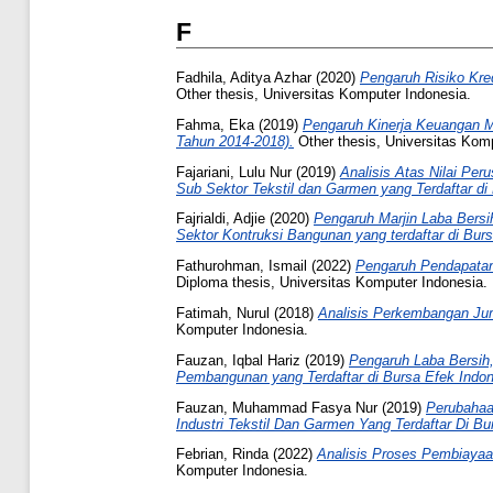
F
Fadhila, Aditya Azhar
(2020)
Pengaruh Risiko Kre
Other thesis, Universitas Komputer Indonesia.
Fahma, Eka
(2019)
Pengaruh Kinerja Keuangan M
Tahun 2014-2018).
Other thesis, Universitas Kom
Fajariani, Lulu Nur
(2019)
Analisis Atas Nilai Pe
Sub Sektor Tekstil dan Garmen yang Terdaftar di
Fajrialdi, Adjie
(2020)
Pengaruh Marjin Laba Bers
Sektor Kontruksi Bangunan yang terdaftar di Bur
Fathurohman, Ismail
(2022)
Pengaruh Pendapatan
Diploma thesis, Universitas Komputer Indonesia.
Fatimah, Nurul
(2018)
Analisis Perkembangan Ju
Komputer Indonesia.
Fauzan, Iqbal Hariz
(2019)
Pengaruh Laba Bersih,
Pembangunan yang Terdaftar di Bursa Efek Indon
Fauzan, Muhammad Fasya Nur
(2019)
Perubahaa
Industri Tekstil Dan Garmen Yang Terdaftar Di B
Febrian, Rinda
(2022)
Analisis Proses Pembiaya
Komputer Indonesia.