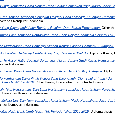
u Bunga Terhadap Harga Saham Pada Sektor Perbankan Yang Masuk Index Lq
Perusahaan Terhadap Peringkat Obligasi Pada Lembaga Keuangan Perbankan
iversitas Komputer Indonesia.
n Yang Dipengaruhi Laba Bersih, Likuiditas Dan Ukuran Perusahaan.
Other the
ming Loan Terhadap Rofitabilitas Pada Bank Rakyat Indonesia Persero Tbk Ya
an Mudharabah Pada Bank Bjb Syariah Kantor Cabang Pembantu Cikampek.
dharabah Terhadap Profitabilitas(Roa) Periode 2015-2019.
Diploma thesis, 
bt To Asset Ratio Sebagai Determinan Harga Saham Studi Kasus Perusahaa
puter Indonesia.
it Guna Bhakti Pada Bagian Account Officer Bank Bjb Kcp Batujajar.
Diploma
Perkembangan Dana Pihak Ketiga Yang Dipengaruhi Oleh Tingkat Inflasi Dan
n Periode 2014 – 2018).
Other thesis, Universitas Komputer Indonesia.
sih, Nilai Perusahaan, Dan Laba Per Saham Terhadap Harga Saham Perusah
 Universitas Komputer Indonesia.
 Melalui Eps Dan Npm Terhadap Harga Saham (Pada Perusahaan Jasa Sub Se
sitas Komputer Indonesia.
abilitas Pada Bank Cimb Niaga Tbk Periode Tahun 2015-2019.
Diploma thesis, 