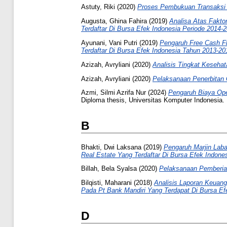
Astuty, Riki
(2020)
Proses Pembukuan Transaksi 
Augusta, Ghina Fahira
(2019)
Analisa Atas Fakto
Terdaftar Di Bursa Efek Indonesia Periode 2014-2
Ayunani, Vani Putri
(2019)
Pengaruh Free Cash Fl
Terdaftar Di Bursa Efek Indonesia Tahun 2013-20
Azizah, Avryliani
(2020)
Analisis Tingkat Keseh
Azizah, Avryliani
(2020)
Pelaksanaan Penerbitan
Azmi, Silmi Azrifa Nur
(2024)
Pengaruh Biaya Ope
Diploma thesis, Universitas Komputer Indonesia.
B
Bhakti, Dwi Laksana
(2019)
Pengaruh Marjin Laba
Real Estate Yang Terdaftar Di Bursa Efek Indone
Billah, Bela Syalsa
(2020)
Pelaksanaan Pemberia
Bilqisti, Maharani
(2018)
Analisis Laporan Keuan
Pada Pt Bank Mandiri Yang Terdapat Di Bursa Efe
D