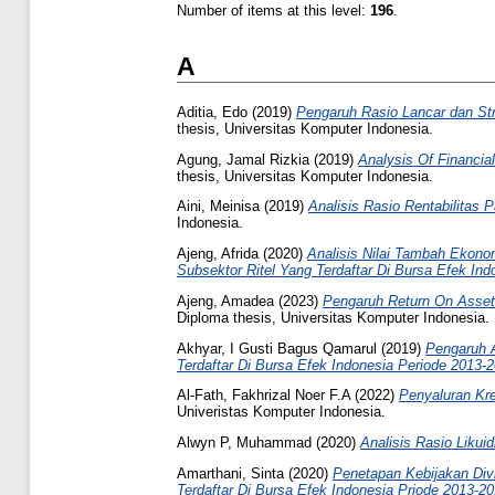
Number of items at this level:
196
.
A
Aditia, Edo
(2019)
Pengaruh Rasio Lancar dan St
thesis, Universitas Komputer Indonesia.
Agung, Jamal Rizkia
(2019)
Analysis Of Financia
thesis, Universitas Komputer Indonesia.
Aini, Meinisa
(2019)
Analisis Rasio Rentabilitas
Indonesia.
Ajeng, Afrida
(2020)
Analisis Nilai Tambah Ekon
Subsektor Ritel Yang Terdaftar Di Bursa Efek Ind
Ajeng, Amadea
(2023)
Pengaruh Return On Assets
Diploma thesis, Universitas Komputer Indonesia.
Akhyar, I Gusti Bagus Qamarul
(2019)
Pengaruh 
Terdaftar Di Bursa Efek Indonesia Periode 2013-2
Al-Fath, Fakhrizal Noer F.A
(2022)
Penyaluran Kre
Univeristas Komputer Indonesia.
Alwyn P, Muhammad
(2020)
Analisis Rasio Liku
Amarthani, Sinta
(2020)
Penetapan Kebijakan Div
Terdaftar Di Bursa Efek Indonesia Priode 2013-20