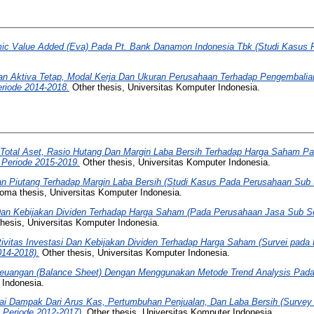
ic Value Added (Eva) Pada Pt. Bank Danamon Indonesia Tbk (Studi Kasus P
an Aktiva Tetap, Modal Kerja Dan Ukuran Perusahaan Terhadap Pengembali
eriode 2014-2018.
Other thesis, Universitas Komputer Indonesia.
 Total Aset, Rasio Hutang Dan Margin Laba Bersih Terhadap Harga Saham 
 Periode 2015-2019.
Other thesis, Universitas Komputer Indonesia.
n Piutang Terhadap Margin Laba Bersih (Studi Kasus Pada Perusahaan Sub S
oma thesis, Universitas Komputer Indonesia.
Dan Kebijakan Dividen Terhadap Harga Saham (Pada Perusahaan Jasa Sub Se
hesis, Universitas Komputer Indonesia.
ivitas Investasi Dan Kebijakan Dividen Terhadap Harga Saham (Survei pada
014-2018).
Other thesis, Universitas Komputer Indonesia.
Keuangan (Balance Sheet) Dengan Menggunakan Metode Trend Analysis Pada
 Indonesia.
ai Dampak Dari Arus Kas, Pertumbuhan Penjualan, Dan Laba Bersih (Surve
 Periode 2012-2017).
Other thesis, Universitas Komputer Indonesia.