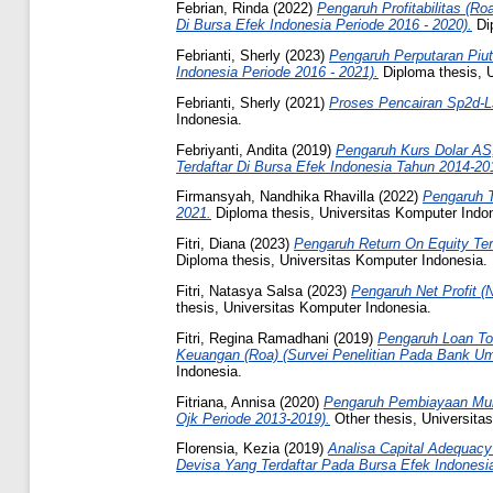
Febrian, Rinda
(2022)
Pengaruh Profitabilitas (
Di Bursa Efek Indonesia Periode 2016 - 2020).
Dip
Febrianti, Sherly
(2023)
Pengaruh Perputaran Piut
Indonesia Periode 2016 - 2021).
Diploma thesis, U
Febrianti, Sherly
(2021)
Proses Pencairan Sp2d-
Indonesia.
Febriyanti, Andita
(2019)
Pengaruh Kurs Dolar A
Terdaftar Di Bursa Efek Indonesia Tahun 2014-20
Firmansyah, Nandhika Rhavilla
(2022)
Pengaruh T
2021.
Diploma thesis, Universitas Komputer Indo
Fitri, Diana
(2023)
Pengaruh Return On Equity Ter
Diploma thesis, Universitas Komputer Indonesia.
Fitri, Natasya Salsa
(2023)
Pengaruh Net Profit 
thesis, Universitas Komputer Indonesia.
Fitri, Regina Ramadhani
(2019)
Pengaruh Loan To 
Keuangan (Roa) (Survei Penelitian Pada Bank Um
Indonesia.
Fitriana, Annisa
(2020)
Pengaruh Pembiayaan Mura
Ojk Periode 2013-2019).
Other thesis, Universita
Florensia, Kezia
(2019)
Analisa Capital Adequac
Devisa Yang Terdaftar Pada Bursa Efek Indonesi