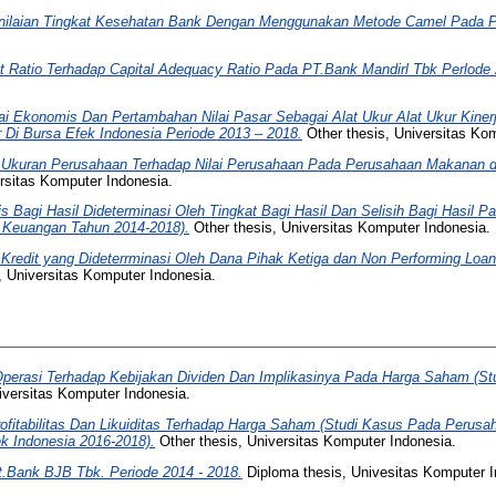
enilaian Tingkat Kesehatan Bank Dengan Menggunakan Metode Camel Pada Pt.
 Ratio Terhadap Capital Adequacy Ratio Pada PT.Bank Mandirl Tbk Perlode 
ai Ekonomis Dan Pertambahan Nilai Pasar Sebagai Alat Ukur Alat Ukur Kin
Di Bursa Efek Indonesia Periode 2013 – 2018.
Other thesis, Universitas Ko
 Ukuran Perusahaan Terhadap Nilai Perusahaan Pada Perusahaan Makanan d
rsitas Komputer Indonesia.
 Bagi Hasil Dideterminasi Oleh Tingkat Bagi Hasil Dan Selisih Bagi Hasil 
sa Keuangan Tahun 2014-2018).
Other thesis, Universitas Komputer Indonesia.
 Kredit yang Dideterrminasi Oleh Dana Pihak Ketiga dan Non Performing Loa
, Universitas Komputer Indonesia.
perasi Terhadap Kebijakan Dividen Dan Implikasinya Pada Harga Saham (St
iversitas Komputer Indonesia.
ofitabilitas Dan Likuiditas Terhadap Harga Saham (Studi Kasus Pada Perusa
ek Indonesia 2016-2018).
Other thesis, Universitas Komputer Indonesia.
Pt.Bank BJB Tbk. Periode 2014 - 2018.
Diploma thesis, Univesitas Komputer I