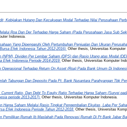
dit, Kebijakan Hutang Dan Kecukupan Modal Terhadap Nilai Perusahaan Perb
elalui Roa Dan Der Terhadap Harga Saham (Pada Perusahaan Jasa Sub Sekto
puter Indonesia.
rusahaan Yang Dipengaruhi Oleh Pertumbuhan Penjualan Dan Ukuran Perusah
 Bursa Efek Indonesia Tahun 2012-2016).
Other thesis, Universitas Komputer 
ih (NPM), Dividen Per Lembar Saham (DPS) dan Rasio Utang atas Modal (D
sa Efek Indonesia Periode 2014-2019.
Other thesis, Universitas Komputer Ind
 Operasional Terhadap Return On Asset (Roa) Pada Bank Umum Di Indonesia
mlah Tabungan Dan Deposito Pada Pt. Bank Nusantara Parahyangan Tbk Per
 Current Ratio, Dan Debt To Equity Ratio Terhadap Harga Saham (Survei pa
esia periode 2013-2017).
Other thesis, Universitas Komputer Indonesia.
n Harga Saham Melalui Rasio Tingkat Pengembalian Ekuitas, Laba Per Sah
ursa Efek Indonesia Periode Tahun 2012-2018.
Other thesis, Universitas Komp
an Pemilikan Rumah Ib Maslahah Pada Renovasi Rumah Di Pt Bank Jabar Ba