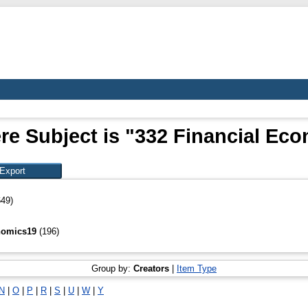
re Subject is "332 Financial Ec
649)
onomics19
(196)
Group by:
Creators
|
Item Type
N
|
O
|
P
|
R
|
S
|
U
|
W
|
Y