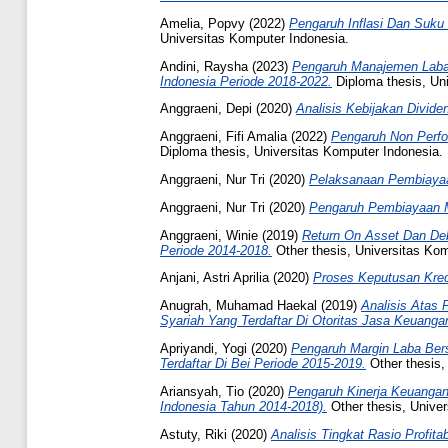
Amelia, Popvy
(2022)
Pengaruh Inflasi Dan Suk
Universitas Komputer Indonesia.
Andini, Raysha
(2023)
Pengaruh Manajemen Laba 
Indonesia Periode 2018-2022.
Diploma thesis, Un
Anggraeni, Depi
(2020)
Analisis Kebijakan Divide
Anggraeni, Fifi Amalia
(2022)
Pengaruh Non Perfor
Diploma thesis, Universitas Komputer Indonesia.
Anggraeni, Nur Tri
(2020)
Pelaksanaan Pembiaya
Anggraeni, Nur Tri
(2020)
Pengaruh Pembiayaan Mu
Anggraeni, Winie
(2019)
Return On Asset Dan De
Periode 2014-2018.
Other thesis, Universitas Kom
Anjani, Astri Aprilia
(2020)
Proses Keputusan Kred
Anugrah, Muhamad Haekal
(2019)
Analisis Atas 
Syariah Yang Terdaftar Di Otoritas Jasa Keuanga
Apriyandi, Yogi
(2020)
Pengaruh Margin Laba Ber
Terdaftar Di Bei Periode 2015-2019.
Other thesis,
Ariansyah, Tio
(2020)
Pengaruh Kinerja Keuangan
Indonesia Tahun 2014-2018).
Other thesis, Univer
Astuty, Riki
(2020)
Analisis Tingkat Rasio Profit