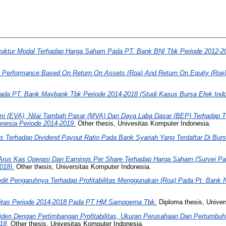
ruktur Modal Terhadap Harga Saham Pada PT. Bank BNI Tbk Periode 2012-20
l Performance Based On Return On Assets (Roa) And Return On Equity (Roe)
 Pada PT. Bank Maybank Tbk Periode 2014-2018 (Studi Kasus Bursa Efek Indo
omi (EVA), Nilai Tambah Pasar (MVA) Dan Daya Laba Dasar (BEP) Terhadap
onesia Periode 2014-2019.
Other thesis, Univesitas Komputer Indonesia.
 Terhadap Dividend Payout Ratio Pada Bank Syariah Yang Terdaftar Di Bursa
Arus Kas Operasi Dan Earnings Per Share Terhadap Harga Saham (Survei Pa
018).
Other thesis, Universitas Komputer Indonesia.
dit Pengaruhnya Terhadap Profitabilitas Menggunakan (Roa) Pada Pt. Bank N
iditas Periode 2014-2018 Pada PT HM Sampoerna Tbk.
Diploma thesis, Univer
iden Dengan Pertimbangan Profitabilitas, Ukuran Perusahaan Dan Pertumb
18.
Other thesis, Univesitas Komputer Indonesia.