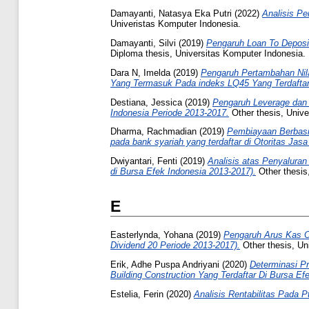
Damayanti, Natasya Eka Putri
(2022)
Analisis P
Univeristas Komputer Indonesia.
Damayanti, Silvi
(2019)
Pengaruh Loan To Deposit
Diploma thesis, Universitas Komputer Indonesia.
Dara N, Imelda
(2019)
Pengaruh Pertambahan Nil
Yang Termasuk Pada indeks LQ45 Yang Terdaftar 
Destiana, Jessica
(2019)
Pengaruh Leverage dan
Indonesia Periode 2013-2017.
Other thesis, Unive
Dharma, Rachmadian
(2019)
Pembiayaan Berbasis
pada bank syariah yang terdaftar di Otoritas Ja
Dwiyantari, Fenti
(2019)
Analisis atas Penyaluran
di Bursa Efek Indonesia 2013-2017).
Other thesis
E
Easterlynda, Yohana
(2019)
Pengaruh Arus Kas O
Dividend 20 Periode 2013-2017).
Other thesis, Un
Erik, Adhe Puspa Andriyani
(2020)
Determinasi Pr
Building Construction Yang Terdaftar Di Bursa Ef
Estelia, Ferin
(2020)
Analisis Rentabilitas Pada 