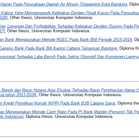
Harian Pada Perusahaan Daerah Air Minum Tirtawening Kota Bandung.
Diplo
r-Faktor Yang Mempengaruhi Kebijakan Dividen (Studi Kasus Pada Perusaha
018).
Other thesis, Universitas Komputer Indonesia.
ow, Leverage Dan Profitabilitas Terhadap Kebijakan Dividen (Survey Pada 
17).
Other thesis, Universitas Komputer Indonesia.
atan Bank Menggunakan Metode RGEC Pada Bank BNI Periode 2015-2019.
Dip
 Garansi Bank Pada Bank Bjb Kantor Cabang Tamansari Bandung.
Diploma th
rasional Terhadap Laba Bersih Pada Sektor Otomotif Dan Komponen Lainnya Y
 Bersih dan Rasio Hutang Atas Ekuitas Terhadap Rasio Penghasilan Harga (
sia tahun 2013-2018).
Other thesis, Universitas Komputer Indonesia.
n Kredit Pemilikan Rumah (KPR) Pada Bank BJB Cabang Garut.
Diploma the
gan Menggunakan Metode Cash Ratio Pada Pt Bank Mandiri (Persero) Tbk Pe
k Indonesia).
Diploma thesis, Universitas Komputer Indonesia.