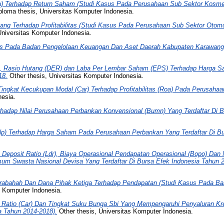
Roa) Terhadap Return Saham (Studi Kasus Pada Perusahaan Sub Sektor Kosm
loma thesis, Universitas Komputer Indonesia.
ang Terhadap Profitabilitas (Studi Kasus Pada Perusahaan Sub Sektor Otom
niversitas Komputer Indonesia.
Ls Pada Badan Pengelolaan Keuangan Dan Aset Daerah Kabupaten Karawang
S, Rasio Hutang (DER) dan Laba Per Lembar Saham (EPS) Terhadap Harga 
18.
Other thesis, Universitas Komputer Indonesia.
ingkat Kecukupan Modal (Car) Terhadap Profitabilitas (Roa) Pada Perusahaa
nesia.
hadap Nilai Perusahaan Perbankan Konvensional (Bumn) Yang Terdaftar Di Bu
(Np) Terhadap Harga Saham Pada Perusahaan Perbankan Yang Terdaftar Di Bu
Deposit Ratio (Ldr), Biaya Operasional Pendapatan Operasional (Bopo) Dan 
um Swasta Nasional Devisa Yang Terdaftar Di Bursa Efek Indonesia Tahun 2
bahah Dan Dana Pihak Ketiga Terhadap Pendapatan (Studi Kasus Pada Ban
s Komputer Indonesia.
y Ratio (Car) Dan Tingkat Suku Bunga Sbi Yang Mempengaruhi Penyaluran Kr
a Tahun 2014-2018).
Other thesis, Universitas Komputer Indonesia.