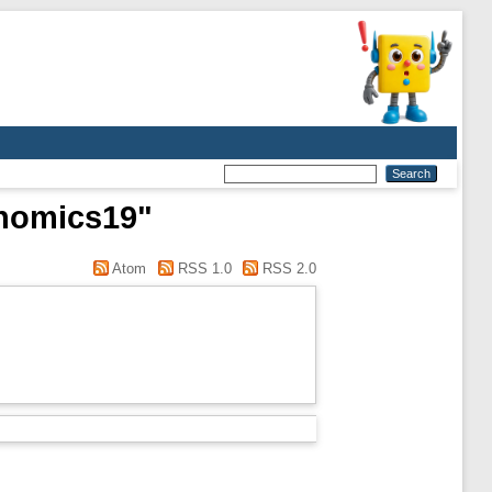
onomics19"
Atom
RSS 1.0
RSS 2.0