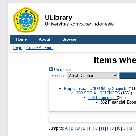
Home
About
Browse
Login
Create Account
Items whe
Up a level
Export as
Perpustakaan UNIKOM by Subjects
(10
300 SOCIAL SCIENCES
(1851)
330 Economics
(309)
332 Financial Ec
Jump to:
A
|
B
|
D
|
E
|
F
|
G
|
H
|
I
|
J
|
K
|
L
|
M
|