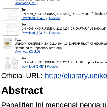
Download (1MB)
Text
- Published 
UNIKOM_KHOIRUNNISA_21114204_16. BAB V.pdf
Download (194kB)
|
Preview
Text
-
UNIKOM_KHOIRUNNISA_21114204_17. DAFTAR PUSTAKA.pdf
Download (193kB)
|
Preview
Text
UNIKOM_KHOIRUNNISA_21114204_19. DAFTAR RIWAYAT HIDUP.pd
Restricted to Repository staff only
Download (296kB)
Text
- Publishe
UNIKOM_KHOIRUNNISA_21114204_20. ARTIKEL.pdf
Download (1MB)
|
Preview
Official URL:
http://elibrary.unik
Abstract
Penelitian ini mengenai pengaru