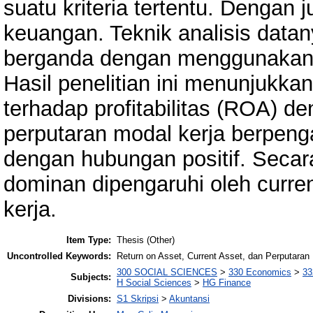
suatu kriteria tertentu. Dengan 
keuangan. Teknik analisis datany
berganda dengan menggunakan p
Hasil penelitian ini menunjukka
terhadap profitabilitas (ROA) d
perputaran modal kerja berpenga
dengan hubungan positif. Secara 
dominan dipengaruhi oleh curren
kerja.
Item Type:
Thesis (Other)
Uncontrolled Keywords:
Return on Asset, Current Asset, dan Perputaran
300 SOCIAL SCIENCES
>
330 Economics
>
33
Subjects:
H Social Sciences
>
HG Finance
Divisions:
S1 Skripsi
>
Akuntansi