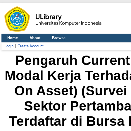
Home
About
Browse
Login
Create Account
Pengaruh Current
Modal Kerja Terhada
On Asset) (Surve
Sektor Pertamb
Terdaftar di Bursa