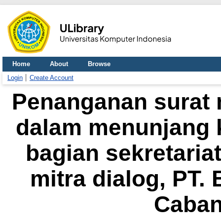
Home
About
Browse
Login
Create Account
Penanganan surat 
dalam menunjang 
bagian sekretaria
mitra dialog, PT.
Caban