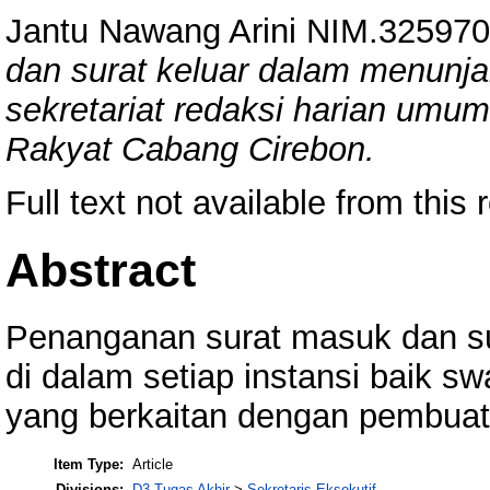
Jantu Nawang Arini NIM.32597
dan surat keluar dalam menunj
sekretariat redaksi harian umum
Rakyat Cabang Cirebon.
Full text not available from this 
Abstract
Penanganan surat masuk dan su
di dalam setiap instansi baik 
yang berkaitan dengan pembuat
Item Type:
Article
Divisions:
D3 Tugas Akhir
>
Sekretaris Eksekutif