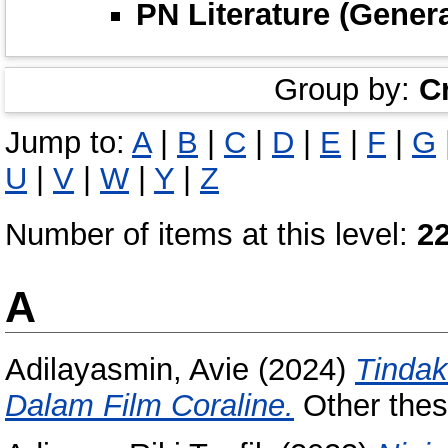
PN Literature (Gener
Group by:
C
Jump to:
A
|
B
|
C
|
D
|
E
|
F
|
G
U
|
V
|
W
|
Y
|
Z
Number of items at this level:
2
A
Adilayasmin, Avie
(2024)
Tindak
Dalam Film Coraline.
Other thes