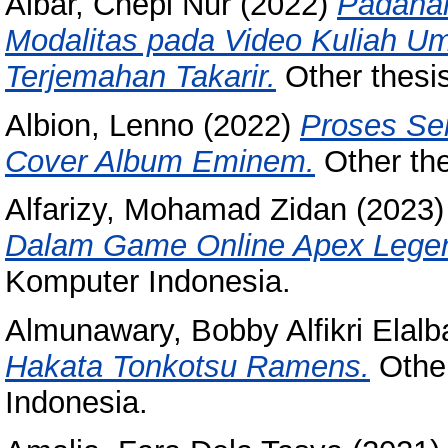
Albar, Chepi Nur
(2022)
Padanan
Modalitas pada Video Kuliah U
Terjemahan Takarir.
Other thesis
Albion, Lenno
(2022)
Proses Se
Cover Album Eminem.
Other the
Alfarizy, Mohamad Zidan
(2023
Dalam Game Online Apex Lege
Komputer Indonesia.
Almunawary, Bobby Alfikri Elalb
Hakata Tonkotsu Ramens.
Other
Indonesia.