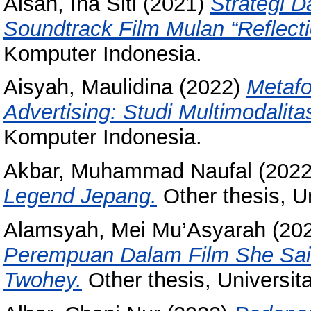
Aisah, Ina Siti
(2021)
Strategi 
Soundtrack Film Mulan “Reflecti
Komputer Indonesia.
Aisyah, Maulidina
(2022)
Metafo
Advertising: Studi Multimodalita
Komputer Indonesia.
Akbar, Muhammad Naufal
(202
Legend Jepang.
Other thesis, U
Alamsyah, Mei Mu’Asyarah
(20
Perempuan Dalam Film She Sai
Twohey.
Other thesis, Universit