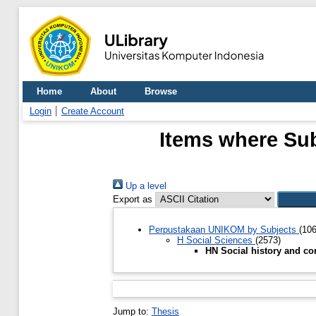
Home
About
Browse
Login
Create Account
Items where Sub
Up a level
Export as
Perpustakaan UNIKOM by Subjects
(10
H Social Sciences
(2573)
HN Social history and co
Jump to:
Thesis