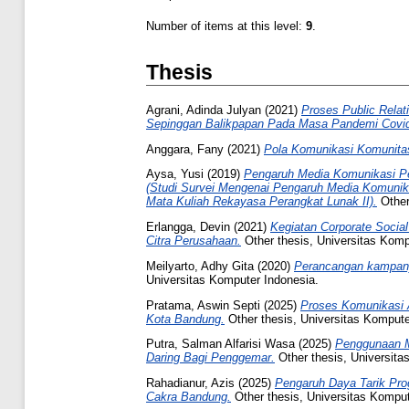
Number of items at this level:
9
.
Thesis
Agrani, Adinda Julyan
(2021)
Proses Public Rela
Sepinggan Balikpapan Pada Masa Pandemi Covid
Anggara, Fany
(2021)
Pola Komunikasi Komunitas
Aysa, Yusi
(2019)
Pengaruh Media Komunikasi Pe
(Studi Survei Mengenai Pengaruh Media Komunika
Mata Kuliah Rekayasa Perangkat Lunak II).
Other
Erlangga, Devin
(2021)
Kegiatan Corporate Socia
Citra Perusahaan.
Other thesis, Universitas Komp
Meilyarto, Adhy Gita
(2020)
Perancangan kampanye
Universitas Komputer Indonesia.
Pratama, Aswin Septi
(2025)
Proses Komunikasi 
Kota Bandung.
Other thesis, Universitas Kompute
Putra, Salman Alfarisi Wasa
(2025)
Penggunaan M
Daring Bagi Penggemar.
Other thesis, Universita
Rahadianur, Azis
(2025)
Pengaruh Daya Tarik Pr
Cakra Bandung.
Other thesis, Universitas Komput