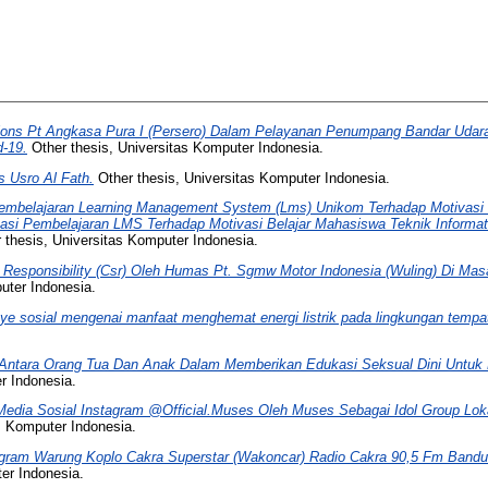
tions Pt Angkasa Pura I (Persero) Dalam Pelayanan Penumpang Bandar Udar
-19.
Other thesis, Universitas Komputer Indonesia.
 Usro Al Fath.
Other thesis, Universitas Komputer Indonesia.
mbelajaran Learning Management System (Lms) Unikom Terhadap Motivasi B
si Pembelajaran LMS Terhadap Motivasi Belajar Mahasiswa Teknik Informati
 thesis, Universitas Komputer Indonesia.
l Responsibility (Csr) Oleh Humas Pt. Sgmw Motor Indonesia (Wuling) Di 
uter Indonesia.
 sosial mengenai manfaat menghemat energi listrik pada lingkungan tempat 
Antara Orang Tua Dan Anak Dalam Memberikan Edukasi Seksual Dini Untuk
r Indonesia.
edia Sosial Instagram @Official.Muses Oleh Muses Sebagai Idol Group L
s Komputer Indonesia.
ogram Warung Koplo Cakra Superstar (Wakoncar) Radio Cakra 90,5 Fm Band
er Indonesia.