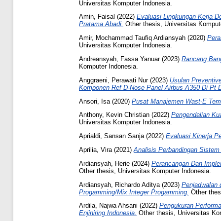
Universitas Komputer Indonesia.
Amin, Faisal
(2022)
Evaluasi Lingkungan Kerja D
Pratama Abadi.
Other thesis, Universitas Komput
Amir, Mochammad Taufiq Ardiansyah
(2020)
Pera
Universitas Komputer Indonesia.
Andreansyah, Fassa Yanuar
(2023)
Rancang Bang
Komputer Indonesia.
Anggraeni, Perawati Nur
(2023)
Usulan Preventiv
Komponen Ref D-Nose Panel Airbus A350 Di Pt Di
Ansori, Isa
(2020)
Pusat Manajemen Wast-E Tem
Anthony, Kevin Christian
(2022)
Pengendalian Ku
Universitas Komputer Indonesia.
Aprialdi, Sansan Sanja
(2022)
Evaluasi Kinerja 
Aprilia, Vira
(2021)
Analisis Perbandingan Sistem 
Ardiansyah, Herie
(2024)
Perancangan Dan Implem
Other thesis, Universitas Komputer Indonesia.
Ardiansyah, Richardo Aditya
(2023)
Penjadwalan 
Progamming/Mix Integer Progamming.
Other thes
Ardila, Najwa Ahsani
(2022)
Pengukuran Performa
Enjiniring Indonesia.
Other thesis, Universitas Ko