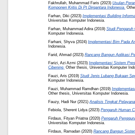
Fakhrullah, Muhammad Faris
(2023)
Usulan Pera
Komponen Kritis Di Pt Dirgantara Indonesia.
Other
Farhan, Diki
(2023)
Implementasi Building Inform
Universitas Komputer Indonesia.
Farhan, Muhammad Adira
(2019)
Studi Pengaruh
Komputer Indonesia.
Farhani, Shyva
(2024)
Implementasi Bim Pada An
Indonesia.
Farid, Ahmad
(2023)
Rancang Bangun Aplikasi Pemb
Farizi, Azi Azmi
(2023)
Implementasi Sistem Pres
Cibening.
Other thesis, Universitas Komputer Ind
Fauzi, Aris
(2019)
Studi Jenis Lubang Bukaan Segi
Komputer Indonesia.
Fauzi, Muhammad Ramdhan
(2019)
Implementas
Other thesis, Universitas Komputer Indonesia.
Fauzy, Hadi Nur
(2021)
Analisis Tingkat Pelayan
Febiola, Sherent Lidya
(2023)
Pengaruh Human Cap
Firdaus, Fityan Priatna
(2020)
Pengaruh Pengguna
Universitas Komputer Indonesia.
Firdaus, Ramadan
(2020)
Rancang Bangun Sistem 