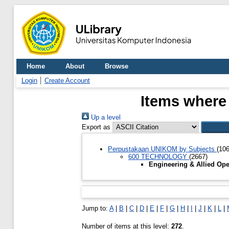
Home
About
Browse
Login
Create Account
Items where 
Up a level
Export as
Perpustakaan UNIKOM by Subjects
(10
600 TECHNOLOGY
(2667)
Engineering & Allied Op
Jump to:
A
|
B
|
C
|
D
|
E
|
F
|
G
|
H
|
I
|
J
|
K
|
L
|
Number of items at this level:
272
.