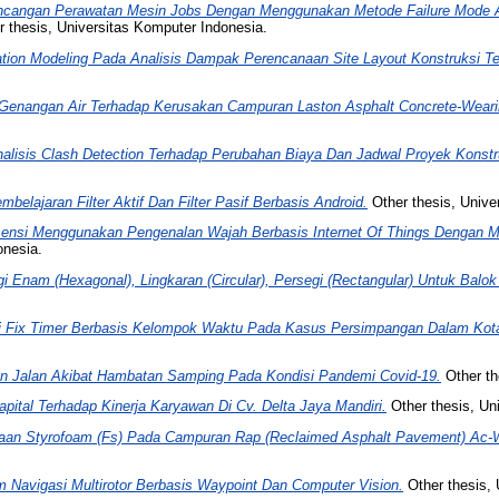
ncangan Perawatan Mesin Jobs Dengan Menggunakan Metode Failure Mode A
 thesis, Universitas Komputer Indonesia.
ation Modeling Pada Analisis Dampak Perencanaan Site Layout Konstruksi Te
 Genangan Air Terhadap Kerusakan Campuran Laston Asphalt Concrete-Weari
alisis Clash Detection Terhadap Perubahan Biaya Dan Jadwal Proyek Konst
elajaran Filter Aktif Dan Filter Pasif Berbasis Android.
Other thesis, Unive
ensi Menggunakan Pengenalan Wajah Berbasis Internet Of Things Dengan M
onesia.
 Enam (Hexagonal), Lingkaran (Circular), Persegi (Rectangular) Untuk Balok 
i Fix Timer Berbasis Kelompok Waktu Pada Kasus Persimpangan Dalam Kot
an Jalan Akibat Hambatan Samping Pada Kondisi Pandemi Covid-19.
Other th
ital Terhadap Kinerja Karyawan Di Cv. Delta Jaya Mandiri.
Other thesis, Un
an Styrofoam (Fs) Pada Campuran Rap (Reclaimed Asphalt Pavement) Ac-W
Navigasi Multirotor Berbasis Waypoint Dan Computer Vision.
Other thesis, 