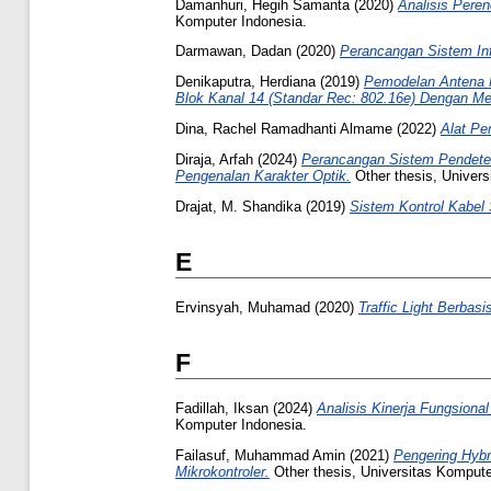
Damanhuri, Hegih Samanta
(2020)
Analisis Pere
Komputer Indonesia.
Darmawan, Dadan
(2020)
Perancangan Sistem In
Denikaputra, Herdiana
(2019)
Pemodelan Antena M
Blok Kanal 14 (Standar Rec: 802.16e) Dengan Me
Dina, Rachel Ramadhanti Almame
(2022)
Alat Pe
Diraja, Arfah
(2024)
Perancangan Sistem Pendete
Pengenalan Karakter Optik.
Other thesis, Univers
Drajat, M. Shandika
(2019)
Sistem Kontrol Kabel
E
Ervinsyah, Muhamad
(2020)
Traffic Light Berba
F
Fadillah, Iksan
(2024)
Analisis Kinerja Fungsiona
Komputer Indonesia.
Failasuf, Muhammad Amin
(2021)
Pengering Hybr
Mikrokontroler.
Other thesis, Universitas Kompute