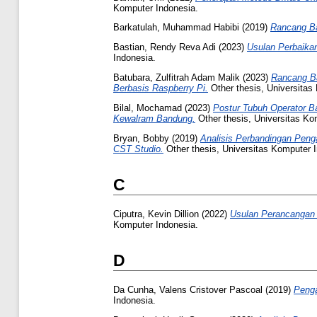
Komputer Indonesia.
Barkatulah, Muhammad Habibi
(2019)
Rancang Ba
Bastian, Rendy Reva Adi
(2023)
Usulan Perbaika
Indonesia.
Batubara, Zulfitrah Adam Malik
(2023)
Rancang B
Berbasis Raspberry Pi.
Other thesis, Universitas
Bilal, Mochamad
(2023)
Postur Tubuh Operator 
Kewalram Bandung.
Other thesis, Universitas Ko
Bryan, Bobby
(2019)
Аnаlisis Perbаndingаn Peng
CSТ Studio.
Other thesis, Universitas Komputer 
C
Ciputra, Kevin Dillion
(2022)
Usulan Perancangan T
Komputer Indonesia.
D
Da Cunha, Valens Cristover Pascoal
(2019)
Penga
Indonesia.