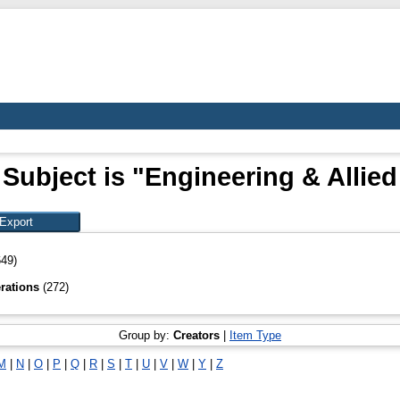
Subject is "Engineering & Allie
649)
erations
(272)
Group by:
Creators
|
Item Type
M
|
N
|
O
|
P
|
Q
|
R
|
S
|
T
|
U
|
V
|
W
|
Y
|
Z