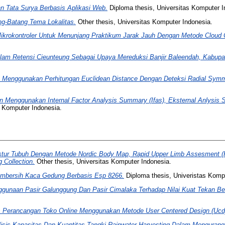
n Tata Surya Berbasis Aplikasi Web.
Diploma thesis, Universitas Komputer I
ng-Batang Tema Lokalitas.
Other thesis, Universitas Komputer Indonesia.
Mikrokontroler Untuk Menunjang Praktikum Jarak Jauh Dengan Metode Cloud
olam Retensi Cieunteung Sebagai Upaya Mereduksi Banjir Baleendah, Kabup
e Menggunakan Perhitungan Euclidean Distance Dengan Deteksi Radial Symm
n Menggunakan Internal Factor Analysis Summary (Ifas), Eksternal Anlysis
s Komputer Indonesia.
stur Tubuh Dengan Metode Nordic Body Map, Rapid Upper Limb Assesment (
 Collection.
Other thesis, Universitas Komputer Indonesia.
embersih Kaca Gedung Berbasis Esp 8266.
Diploma thesis, Univeristas Komp
gunaan Pasir Galunggung Dan Pasir Cimalaka Terhadap Nilai Kuat Tekan Be
s Perancangan Toko Online Menggunakan Metode User Centered Design (Ucd
isis Kapasitas Dan Kuantitas Tangki Rainwater Harvesting Dalam Mengurang