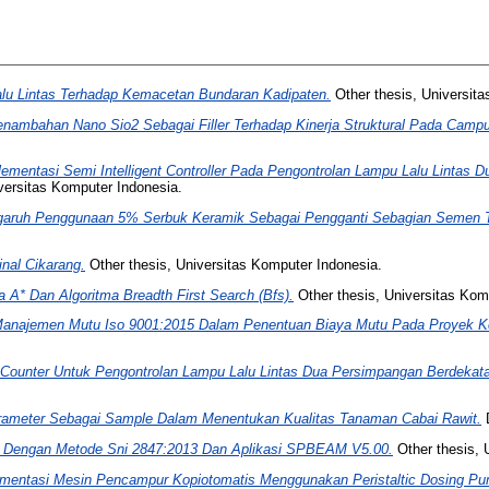
lu Lintas Terhadap Kemacetan Bundaran Kadipaten.
Other thesis, Universit
nambahan Nano Sio2 Sebagai Filler Terhadap Kinerja Struktural Pada Campu
lementasi Semi Intelligent Controller Pada Pengontrolan Lampu Lalu Linta
versitas Komputer Indonesia.
ngaruh Penggunaan 5% Serbuk Keramik Sebagai Pengganti Sebagian Semen T
inal Cikarang.
Other thesis, Universitas Komputer Indonesia.
 A* Dan Algoritma Breadth First Search (Bfs).
Other thesis, Universitas Kom
Manajemen Mutu Iso 9001:2015 Dalam Penentuan Biaya Mutu Pada Proyek Ko
 Counter Untuk Pengontrolan Lampu Lalu Lintas Dua Persimpangan Berdeka
ameter Sebagai Sample Dalam Menentukan Kualitas Tanaman Cabai Rawit.
D
gi Dengan Metode Sni 2847:2013 Dan Aplikasi SPBEAM V5.00.
Other thesis, 
mentasi Mesin Pencampur Kopiotomatis Menggunakan Peristaltic Dosing Pu