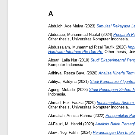
A
Abduloh, Ade Mulya
(2023)
Simulasi Rekayasa La
Abduraup, Muhammad Naufal
(2024)
Pengaruh Pe
Other thesis, Universitas Komputer Indonesia.
Abdussalam, Muhammad Rizal Taufik
(2020)
Imp
Hardware Interface Plc Dan Pc.
Other thesis, Uni
Absari, Laila Nur
(2019)
Studi Eksperimental Pe
Komputer Indonesia.
Adhitya, Resza Bayu
(2020)
Analisa Kinerja Term
Aditiya, Valdyna
(2021)
Studi Komparasi Algoritma
Agung, Mufadol
(2023)
Studi Penerapan Sistem 
Indonesia.
Ahmad, Fuzi Fauzia
(2020)
Implementasi Sistem
Other thesis, Universitas Komputer Indonesia.
Akmaliah, Annisa Rahma
(2022)
Pengambilan Par
Al-Fauzi, M. Hendri
(2020)
Analisis Balok Perse
Alawi, Yogi Fakhri
(2024)
Perancangan Dan Imple