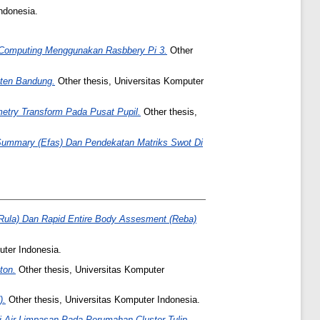
ndonesia.
 Computing Menggunakan Rasbbery Pi 3.
Other
aten Bandung.
Other thesis, Universitas Komputer
etry Transform Pada Pusat Pupil.
Other thesis,
 Summary (Efas) Dan Pendekatan Matriks Swot Di
Rula) Dan Rapid Entire Body Assesment (Reba)
uter Indonesia.
ton.
Other thesis, Universitas Komputer
).
Other thesis, Universitas Komputer Indonesia.
i Air Limpasan Pada Perumahan Cluster Tulip