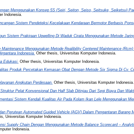
engan Menggunakan Konsep 5S (Seiri, Seiton, Seiso, Seitsuke, Seiketsu) Pad
er Indonesia.
ncangan Sistem Pendeteksi Kecelakaan Kendaraan Bermotor Berbasis Ponsel
un Sistem Prakiraan Upwelling Di Waduk Cirata Menggunakan Metode Jaring
e Maintenance Menggunakan Metode Realibility Centered Maintenance (Rcm)
rgantara Indonesia.
Other thesis, Universitas Komputer Indonesia.
a Edukasi.
Other thesis, Universitas Komputer Indonesia.
alitas Produk Percetakan Kemasan Obat Dengan Metode Six Sigma Di Cv. Ce
Pelayanan Angkutan Perdesaan.
Other thesis, Universitas Komputer Indonesia.
Struktur Pelat Konvensional Dan Half Slab Ditinjau Dari Segi Biaya Dan Wakt
entasi Sistem Kendali Kualitas Air Pada Kolam Ikan Lele Menggunakan Metod
dan Perutean Automated Guided Vehicle (AGV) Dalam Pengantaran Barang M
is, Universitas Komputer Indonesia.
nsi Supply Chain Dengan Menggunakan Metode Balance Scorecard – Analytic
mputer Indonesia.