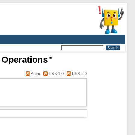
d Operations"
Atom
RSS 1.0
RSS 2.0