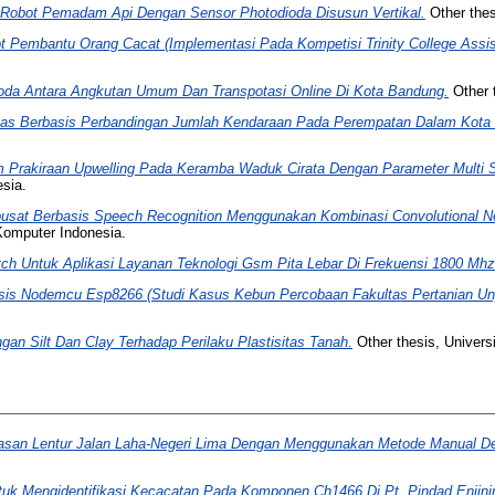
 Robot Pemadam Api Dengan Sensor Photodioda Disusun Vertikal.
Other thes
t Pembantu Orang Cacat (Implementasi Pada Kompetisi Trinity College Assist
Moda Antara Angkutan Umum Dan Transpotasi Online Di Kota Bandung.
Other 
ntas Berbasis Perbandingan Jumlah Kendaraan Pada Perempatan Dalam Kota 
 Prakiraan Upwelling Pada Keramba Waduk Cirata Dengan Parameter Multi 
sia.
usat Berbasis Speech Recognition Menggunakan Kombinasi Convolutional Neu
Komputer Indonesia.
h Untuk Aplikasi Layanan Teknologi Gsm Pita Lebar Di Frekuensi 1800 Mhz
asis Nodemcu Esp8266 (Studi Kasus Kebun Percobaan Fakultas Pertanian Un
an Silt Dan Clay Terhadap Perilaku Plastisitas Tanah.
Other thesis, Univers
erasan Lentur Jalan Laha-Negeri Lima Dengan Menggunakan Metode Manual D
k Mengidentifikasi Kecacatan Pada Komponen Ch1466 Di Pt. Pindad Enjinir