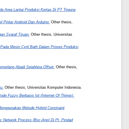
a Area Lantai Produksi Kertas Di PT Triguna
 Pintar Android Dan Arduino.
Other thesis,
an Syaraf Tiruan.
Other thesis, Universitas
 Pada Mesin Cyril Bath Dalam Proses Produksi
merlang Abadi Sejahtera Offset.
Other thesis,
u.
Other thesis, Universitas Komputer Indonesia.
e Fuzzy Berbasis Iot (Internet Of Things).
enggunakan Metode Hybrid Constraint
 Network Process (Bsc-Anp) Di Pt. Pindad