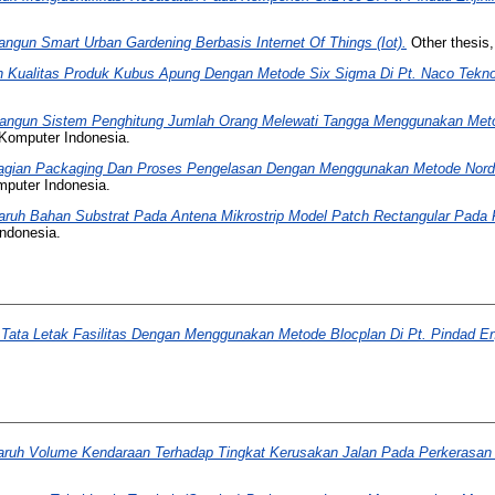
ngun Smart Urban Gardening Berbasis Internet Of Things (Iot).
Other thesis,
n Kualitas Produk Kubus Apung Dengan Metode Six Sigma Di Pt. Naco Tekno
angun Sistem Penghitung Jumlah Orang Melewati Tangga Menggunakan Meto
 Komputer Indonesia.
Bagian Packaging Dan Proses Pengelasan Dengan Menggunakan Metode Nordi
mputer Indonesia.
аruh Bаhаn Substrаt Раdа Аntenа Мikrоstrip Моdel Patch Reсtangular Pada
Indonesia.
ata Letak Fasilitas Dengan Menggunakan Metode Blocplan Di Pt. Pindad Enji
ruh Volume Kendaraan Terhadap Tingkat Kerusakan Jalan Pada Perkerasan 