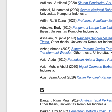
Ardilessi, Ardilessi
(2020)
Sistem Pendeteksi Api
Ariandi, Muhammad
(2020)
Sistem Navigasi Robo
Universitas Komputer Indonesia.
Arifin, Raflii Zainul
(2023)
Preferensi Pemilihan 
Arintoko, Budy
(2019)
Pengontrol Lampu Lalu Li
thesis, Universitas Komputer Indonesia.
Assalam, Mujahid
(2023)
Rancang Bangun Sistem
Tiruan.
Other thesis, Universitas Komputer Indone
Azhar, Ahmad
(2023)
Sistem Remote Cerdas Terp
Transformasi Wavelet.
Other thesis, Universitas 
Azis, Abdul
(2019)
Pemodelan Antena Square Patc
Azis, Muhsin Abdul
(2020)
Irigasi Otomatis Berb
Indonesia.
Aziz, Salim Abdul
(2019)
Kajian Pengaruh Kandung
B
Bantam, Rismi Miraj
(2019)
Analisis Tebal Perk
Other thesis, Universitas Komputer Indonesia.
Barkah, Umi
(2022)
Penerapan Metode Dmaic Untu