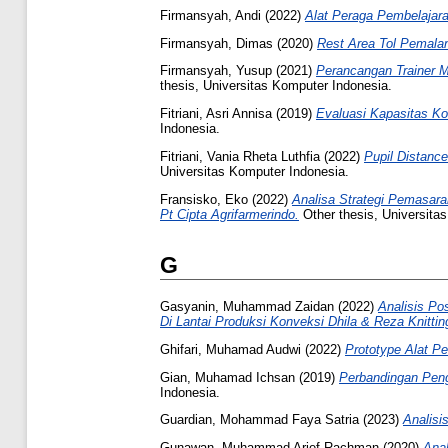
Firmansyah, Andi
(2022)
Alat Peraga Pembelajara
Firmansyah, Dimas
(2020)
Rest Area Tol Pemala
Firmansyah, Yusup
(2021)
Perancangan Trainer 
thesis, Universitas Komputer Indonesia.
Fitriani, Asri Annisa
(2019)
Evaluasi Kapasitas K
Indonesia.
Fitriani, Vania Rheta Luthfia
(2022)
Pupil Distanc
Universitas Komputer Indonesia.
Fransisko, Eko
(2022)
Analisa Strategi Pemasara
Pt Cipta Agrifarmerindo.
Other thesis, Universita
G
Gasyanin, Muhammad Zaidan
(2022)
Analisis Po
Di Lantai Produksi Konveksi Dhila & Reza Knitting
Ghifari, Muhamad Audwi
(2022)
Prototype Alat P
Gian, Muhamad Ichsan
(2019)
Perbandingan Peng
Indonesia.
Guardian, Mohammad Faya Satria
(2023)
Analisi
Gunawan, Muhammad Arief Rachman
(2020)
Anal