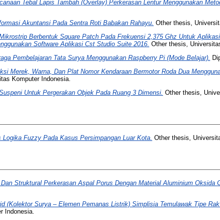
ncanaan Tebal Lapis Tambah (Overlay) Perkerasan Lentur Menggunakan Meto
formasi Akuntansi Pada Sentra Roti Babakan Rahayu.
Other thesis, Universi
ikrostrip Berbentuk Square Patch Pada Frekuensi 2,375 Ghz Untuk Aplikas
nggunakan Software Aplikasi Cst Studio Suite 2016.
Other thesis, Universit
raga Pembelajaran Tata Surya Menggunakan Raspberry Pi (Mode Belajar).
Dip
ksi Merek, Warna, Dan Plat Nomor Kendaraan Bermotor Roda Dua Mengguna
itas Komputer Indonesia.
 Suspeni Untuk Pergerakan Objek Pada Ruang 3 Dimensi.
Other thesis, Unive
sis Logika Fuzzy Pada Kasus Persimpangan Luar Kota.
Other thesis, Universi
l Dan Struktural Perkerasan Aspal Porus Dengan Material Aluminium Oksida G
id (Kolektor Surya – Elemen Pemanas Listrik) Simplisia Temulawak Tipe Ra
r Indonesia.