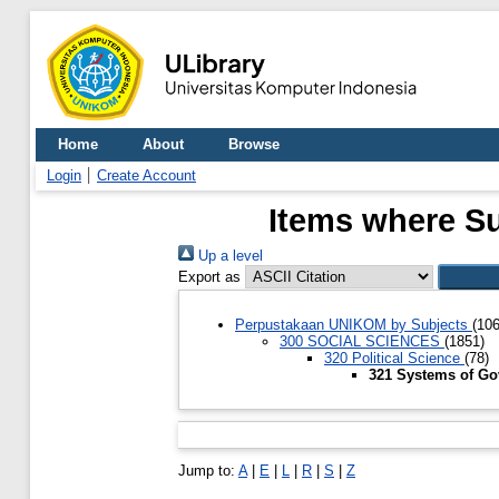
Home
About
Browse
Login
Create Account
Items where Su
Up a level
Export as
Perpustakaan UNIKOM by Subjects
(10
300 SOCIAL SCIENCES
(1851)
320 Political Science
(78)
321 Systems of Go
Jump to:
A
|
E
|
L
|
R
|
S
|
Z