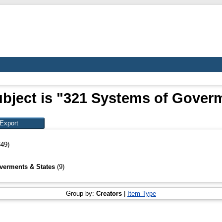
bject is "321 Systems of Gover
649)
verments & States
(9)
Group by:
Creators
|
Item Type