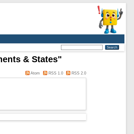
ments & States"
Atom
RSS 1.0
RSS 2.0