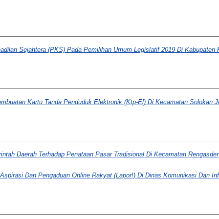
eadilan Sejahtera (PKS) Pada Pemilihan Umum Legislatif 2019 Di Kabupaten 
embuatan Kartu Tanda Penduduk Elektronik (Ktp-El) Di Kecamatan Solokan 
rintah Daerah Terhadap Penataan Pasar Tradisional Di Kecamatan Rengasde
 Aspirasi Dan Pengaduan Online Rakyat (Lapor!) Di Dinas Komunikasi Dan In