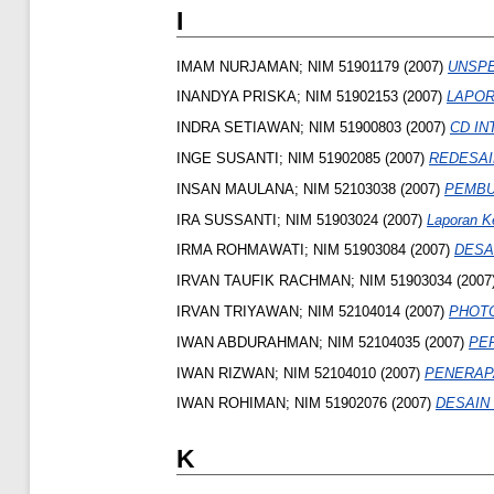
I
IMAM NURJAMAN; NIM 51901179
(2007)
UNSPE
INANDYA PRISKA; NIM 51902153
(2007)
LAPOR
INDRA SETIAWAN; NIM 51900803
(2007)
CD I
INGE SUSANTI; NIM 51902085
(2007)
REDESAI
INSAN MAULANA; NIM 52103038
(2007)
PEMBU
IRA SUSSANTI; NIM 51903024
(2007)
Laporan Ke
IRMA ROHMAWATI; NIM 51903084
(2007)
DESA
IRVAN TAUFIK RACHMAN; NIM 51903034
(2007
IRVAN TRIYAWAN; NIM 52104014
(2007)
PHOT
IWAN ABDURAHMAN; NIM 52104035
(2007)
PE
IWAN RIZWAN; NIM 52104010
(2007)
PENERAP
IWAN ROHIMAN; NIM 51902076
(2007)
DESAIN
K