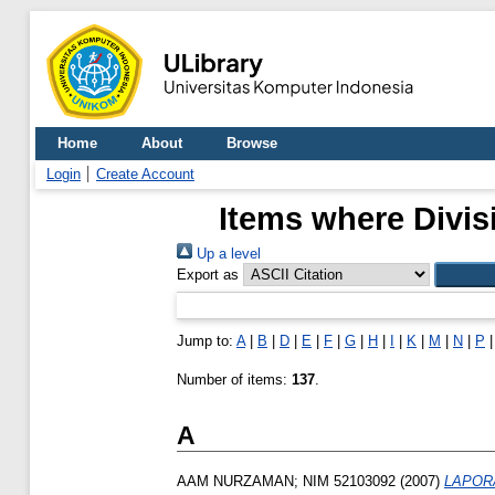
Home
About
Browse
Login
Create Account
Items where Divis
Up a level
Export as
Jump to:
A
|
B
|
D
|
E
|
F
|
G
|
H
|
I
|
K
|
M
|
N
|
P
Number of items:
137
.
A
AAM NURZAMAN; NIM 52103092
(2007)
LAPOR