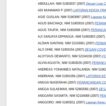
ABDULLAH; NIM 51903037
(2007)
Desain Logo
ADI MUHAMAD P
(2007)
LAPORAN KERJA PRAK
AGIE GUSLAN; NIM 51903087
(2007)
Laporan Ke
AGUS BAICHAQI; NIM 51903016
(2007)
PERANC
AGUS TAUFIK; NIM 51902068
(2007)
PERANCAN
AJI SANJAYA DIPRADJA; NIM 51902853
(2007)
ALDIAN SANTANI; NIM 52103061
(2007)
PERAN
ALO OHIB; NIM 51903154
(2007)
DESAIN COVE
ALOYSIUS DEWANTO; NIM 52104159
(2007)
FO
ALVIN AGUSTA; NIM 51903029
(2007)
PERANCA
ANDREAS YOHANNES NATALANDA; NIM 5190
ANDRIANA; NIM 51901056
(2007)
LAPORAN KE
ANGGA NUGERAHA
(2007)
PERANCANGAN CO
ANGGA SULAEMAN; NIM 52902056
(2007)
DESA
ANGGARA SASMITA; NIM 52104068
(2007)
PEM
ANGGORO; NIM 51903011
(2007)
Laporan Kerja 