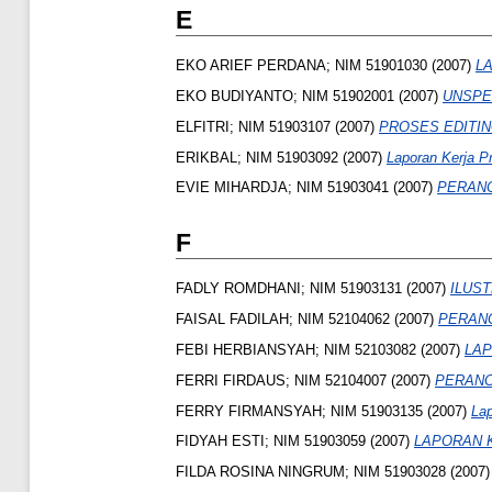
E
EKO ARIEF PERDANA; NIM 51901030
(2007)
L
EKO BUDIYANTO; NIM 51902001
(2007)
UNSPE
ELFITRI; NIM 51903107
(2007)
PROSES EDITIN
ERIKBAL; NIM 51903092
(2007)
Laporan Kerja P
EVIE MIHARDJA; NIM 51903041
(2007)
PERANC
F
FADLY ROMDHANI; NIM 51903131
(2007)
ILUS
FAISAL FADILAH; NIM 52104062
(2007)
PERANC
FEBI HERBIANSYAH; NIM 52103082
(2007)
LAP
FERRI FIRDAUS; NIM 52104007
(2007)
PERANC
FERRY FIRMANSYAH; NIM 51903135
(2007)
Lap
FIDYAH ESTI; NIM 51903059
(2007)
LAPORAN K
FILDA ROSINA NINGRUM; NIM 51903028
(2007