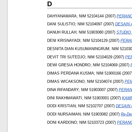
D
DAHYANAMARA; NIM 52104144
(2007)
PERANC
DANI SULISTIO; NIM 52104097
(2007)
DESAIN 
DANUH RULLAH; NIM 51903080
(2007)
STUDIO
DENI KRISNAYADI; NIM 52104129
(2007)
PERA
DESNITA DIAN KUSUMANINGRUM; NIM 521030
DEVIT TRI SUTEDJO; NIM 52104029
(2007)
PE
DEWI GRESIA HONDRO; NIM 52104069
(2007)
DIMAS PERDANA KUSMA; NIM 51900166
(2007
DIMAS WICAKSONO; NIM 52104074
(2007)
PEM
DINA RIFANDARY; NIM 51903007
(2007)
PERAN
DINI RAKHMAWATI; NIM 51903001
(2007)
KAMP
DODI KRISTIAN; NIM 52102707
(2007)
DESAIN
DODI NURSAIMAN; NIM 51903082
(2007)
Re-De
DONI KARDONO; NIM 52103723
(2007)
PERANC