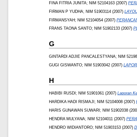
FINA FITRIA JUNITA; NIM 52104163
(2007)
PER
FIRMAN P YUDHA; NIM 51903114
(2007)
LAYOU
FIRMANSYAH; NIM 52104054
(2007)
PERANCAN
FRANS TAONA SANTO; NIM 51902133
(2007)
P
G
GINTARDI ADJIE PANCALESTYANA; NIM 52198
GUGI GISWANTO; NIM 51903042
(2007)
LAPOR
H
HABIBI RUSDI; NIM 51901061
(2007)
Laporan Ke
HARDIKA HADI RISMAJI; NIM 52104008
(2007)
HARIS GUNAWAN SUWARI; NIM 51902038
(20
HENDRA MULYANA; NIM 52104011
(2007)
PERA
HENDRO WIDIANTORO; NIM 51903153
(2007)
D