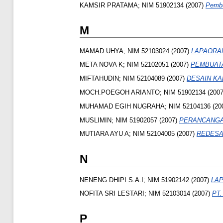
KAMSIR PRATAMA; NIM 51902134
(2007)
Pembu
M
MAMAD UHYA; NIM 52103024
(2007)
LAPAORAN
META NOVA K; NIM 52102051
(2007)
PEMBUAT
MIFTAHUDIN; NIM 52104089
(2007)
DESAIN KA
MOCH.POEGOH ARIANTO; NIM 51902134
(200
MUHAMAD EGIH NUGRAHA; NIM 52104136
(20
MUSLIMIN; NIM 51902057
(2007)
PERANCANGAN
MUTIARA AYU A; NIM 52104005
(2007)
REDESA
N
NENENG DHIPI S.A.I; NIM 51902142
(2007)
LAP
NOFITA SRI LESTARI; NIM 52103014
(2007)
PT
P