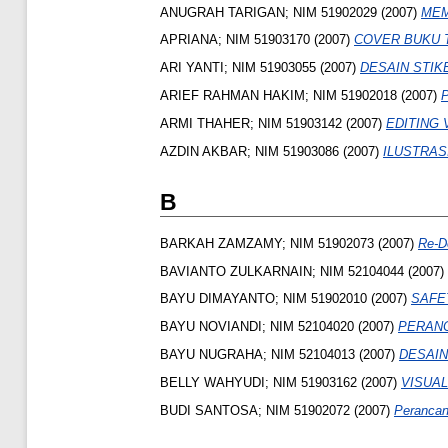
ANUGRAH TARIGAN; NIM 51902029
(2007)
MEM
APRIANA; NIM 51903170
(2007)
COVER BUKU 
ARI YANTI; NIM 51903055
(2007)
DESAIN STIK
ARIEF RAHMAN HAKIM; NIM 51902018
(2007)
ARMI THAHER; NIM 51903142
(2007)
EDITING
AZDIN AKBAR; NIM 51903086
(2007)
ILUSTRAS
B
BARKAH ZAMZAMY; NIM 51902073
(2007)
Re-D
BAVIANTO ZULKARNAIN; NIM 52104044
(2007)
BAYU DIMAYANTO; NIM 51902010
(2007)
SAFE
BAYU NOVIANDI; NIM 52104020
(2007)
PERANC
BAYU NUGRAHA; NIM 52104013
(2007)
DESAIN
BELLY WAHYUDI; NIM 51903162
(2007)
VISUAL
BUDI SANTOSA; NIM 51902072
(2007)
Perancan