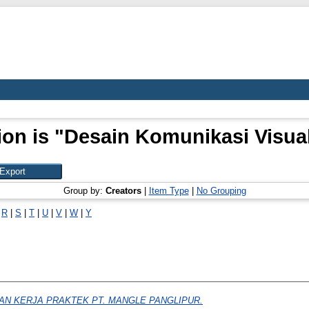
ion is "Desain Komunikasi Visual
Group by:
Creators
|
Item Type
|
No Grouping
|
R
|
S
|
T
|
U
|
V
|
W
|
Y
AN KERJA PRAKTEK PT. MANGLE PANGLIPUR.