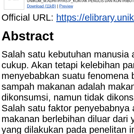
UNIKOM_M.ADHITHYAS.P_KONTAK PENULIS DAN KONTRIBUT
Download (11kB)
|
Preview
Official URL:
https://elibrary.uni
Abstract
Salah satu kebutuhan manusia 
cukup. Akan tetapi kelebihan pa
menyebabkan suatu fenomena b
sampah makanan adalah makanan
dikonsumsi, namun tidak dikon
Salah satu faktor penyebabnya
makanan berlebihan diluar dari
yang dilakukan pada penelitan i