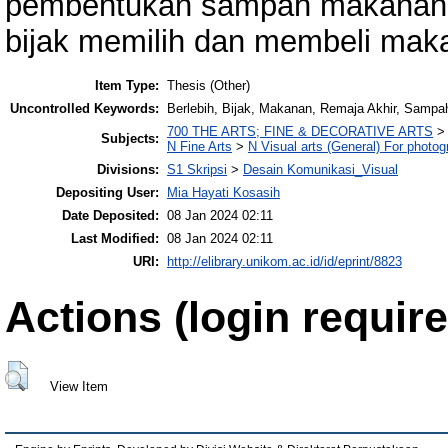
pembentukan sampah makanan pa
bijak memilih dan membeli mak
Item Type:
Thesis (Other)
Uncontrolled Keywords:
Berlebih, Bijak, Makanan, Remaja Akhir, Samp
700 THE ARTS; FINE & DECORATIVE ARTS
Subjects:
N Fine Arts
>
N Visual arts (General) For photo
Divisions:
S1 Skripsi
>
Desain Komunikasi_Visual
Depositing User:
Mia Hayati Kosasih
Date Deposited:
08 Jan 2024 02:11
Last Modified:
08 Jan 2024 02:11
URI:
http://elibrary.unikom.ac.id/id/eprint/8823
Actions (login require
View Item