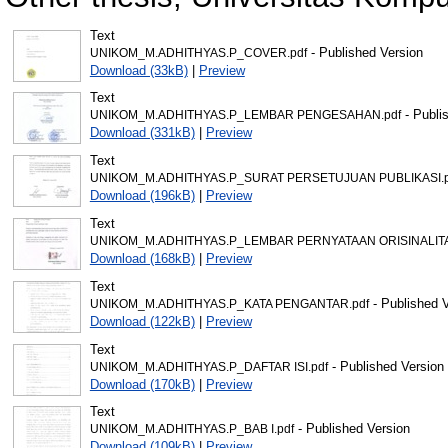
Text
- Published Version
UNIKOM_M.ADHITHYAS.P_COVER.pdf
Download (33kB)
|
Preview
Text
- Publi
UNIKOM_M.ADHITHYAS.P_LEMBAR PENGESAHAN.pdf
Download (331kB)
|
Preview
Text
UNIKOM_M.ADHITHYAS.P_SURAT PERSETUJUAN PUBLIKASI.p
Download (196kB)
|
Preview
Text
UNIKOM_M.ADHITHYAS.P_LEMBAR PERNYATAAN ORISINALITA
Download (168kB)
|
Preview
Text
- Published 
UNIKOM_M.ADHITHYAS.P_KATA PENGANTAR.pdf
Download (122kB)
|
Preview
Text
- Published Version
UNIKOM_M.ADHITHYAS.P_DAFTAR ISI.pdf
Download (170kB)
|
Preview
Text
- Published Version
UNIKOM_M.ADHITHYAS.P_BAB I.pdf
Download (109kB)
|
Preview