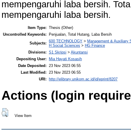
mempengaruhi laba bersih. Total 
mempengaruhi laba bersih.
Item Type:
Thesis (Other)
Uncontrolled Keywords:
Penjualan, Total Hutang, Laba Bersih
600 TECHNOLOGY
>
Management & Auxiliary 
Subjects:
H Social Sciences
>
HG Finance
Divisions:
S1 Skripsi
>
Akuntansi
Depositing User:
Mia Hayati Kosasih
Date Deposited:
23 Nov 2023 06:55
Last Modified:
23 Nov 2023 06:55
URI:
http://elibrary.unikom.ac.id/id/eprint/8207
Actions (login require
View Item