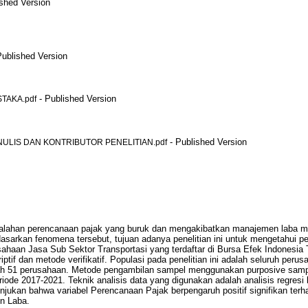
shed Version
Published Version
- Published Version
STAKA.pdf
- Published Version
NULIS DAN KONTRIBUTOR PENELITIAN.pdf
masalahan perencanaan pajak yang buruk dan mengakibatkan manajemen laba m
asarkan fenomena tersebut, tujuan adanya penelitian ini untuk mengetahui 
aan Jasa Sub Sektor Transportasi yang terdaftar di Bursa Efek Indonesia
ptif dan metode verifikatif. Populasi pada penelitian ini adalah seluruh perus
ah 51 perusahaan. Metode pengambilan sampel menggunakan purposive sampl
ode 2017-2021. Teknik analisis data yang digunakan adalah analisis regres
nunjukan bahwa variabel Perencanaan Pajak berpengaruh positif signifikan te
n Laba.