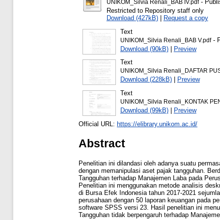
- Publi
UNIKOM_Silvia Renali_BAB IV.pdf
Restricted to Repository staff only
Download (427kB)
|
Request a copy
Text
- 
UNIKOM_Silvia Renali_BAB V.pdf
Download (90kB)
|
Preview
Text
UNIKOM_Silvia Renali_DAFTAR PU
Download (228kB)
|
Preview
Text
UNIKOM_Silvia Renali_KONTAK PE
Download (99kB)
|
Preview
Official URL:
https://elibrary.unikom.ac.id/
Abstract
Penelitian ini dilandasi oleh adanya suatu per
dengan memanipulasi aset pajak tangguhan. Berd
Tangguhan terhadap Manajemen Laba pada Perusah
Penelitian ini menggunakan metode analisis deskri
di Bursa Efek Indonesia tahun 2017-2021 sejuml
perusahaan dengan 50 laporan keuangan pada peri
software SPSS versi 23. Hasil penelitian ini me
Tangguhan tidak berpengaruh terhadap Manajeme