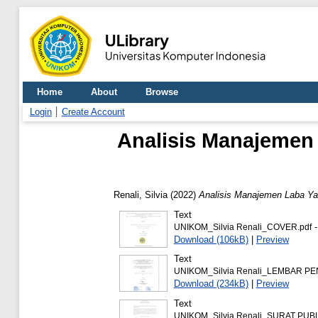
Home
About
Browse
Login
Create Account
Analisis Manajemen
Renali, Silvia
(2022)
Analisis Manajemen Laba Ya
Text
-
UNIKOM_Silvia Renali_COVER.pdf
Download (106kB)
|
Preview
Text
UNIKOM_Silvia Renali_LEMBAR P
Download (234kB)
|
Preview
Text
UNIKOM_Silvia Renali_SURAT PUBL