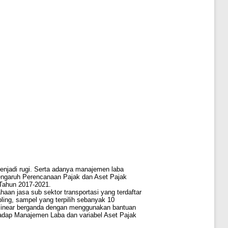
enjadi rugi. Serta adanya manajemen laba
pengaruh Perencanaan Pajak dan Aset Pajak
 Tahun 2017-2021.
ahaan jasa sub sektor transportasi yang terdaftar
ing, sampel yang terpilih sebanyak 10
i linear berganda dengan menggunakan bantuan
rhadap Manajemen Laba dan variabel Aset Pajak