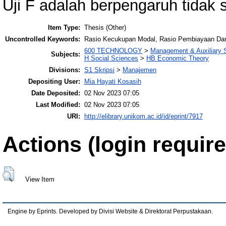
Uji F adalah berpengaruh tidak 
Item Type:
Thesis (Other)
Uncontrolled Keywords:
Rasio Kecukupan Modal, Rasio Pembiayaan Dana
600 TECHNOLOGY
>
Management & Auxiliary 
Subjects:
H Social Sciences
>
HB Economic Theory
Divisions:
S1 Skripsi
>
Manajemen
Depositing User:
Mia Hayati Kosasih
Date Deposited:
02 Nov 2023 07:05
Last Modified:
02 Nov 2023 07:05
URI:
http://elibrary.unikom.ac.id/id/eprint/7917
Actions (login require
View Item
Engine by Eprints. Developed by Divisi Website & Direktorat Perpustakaan.