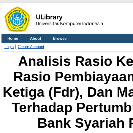
Home
About
Browse
Login
Create Account
Analisis Rasio K
Rasio Pembiayaan
Ketiga (Fdr), Dan M
Terhadap Pertumb
Bank Syariah 