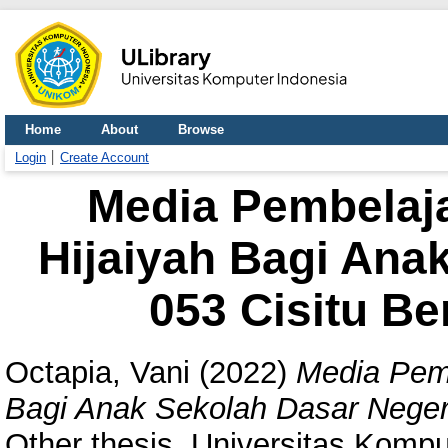
Home
About
Browse
Login
Create Account
Media Pembelaj
Hijaiyah Bagi Ana
053 Cisitu Be
Octapia, Vani
(2022)
Media Pemb
Bagi Anak Sekolah Dasar Negeri
Other thesis, Universitas Kompu