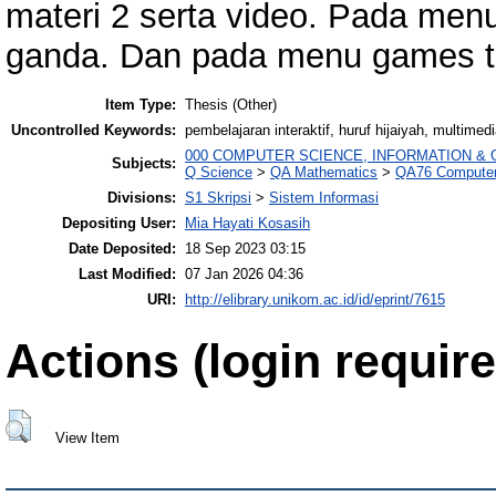
materi 2 serta video. Pada menu L
ganda. Dan pada menu games te
Item Type:
Thesis (Other)
Uncontrolled Keywords:
pembelajaran interaktif, huruf hijaiyah, multimedia
000 COMPUTER SCIENCE, INFORMATION &
Subjects:
Q Science
>
QA Mathematics
>
QA76 Computer
Divisions:
S1 Skripsi
>
Sistem Informasi
Depositing User:
Mia Hayati Kosasih
Date Deposited:
18 Sep 2023 03:15
Last Modified:
07 Jan 2026 04:36
URI:
http://elibrary.unikom.ac.id/id/eprint/7615
Actions (login require
View Item