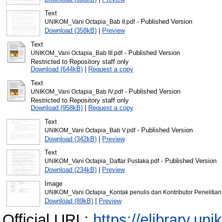
Text
- Published Version
UNIKOM_Vani Octapia_Bab II.pdf
Download (358kB)
|
Preview
Text
- Published Version
UNIKOM_Vani Octapia_Bab III.pdf
Restricted to Repository staff only
Download (644kB)
|
Request a copy
Text
- Published Version
UNIKOM_Vani Octapia_Bab IV.pdf
Restricted to Repository staff only
Download (958kB)
|
Request a copy
Text
- Published Version
UNIKOM_Vani Octapia_Bab V.pdf
Download (342kB)
|
Preview
Text
- Published Version
UNIKOM_Vani Octapia_Daftar Pustaka.pdf
Download (234kB)
|
Preview
Image
UNIKOM_Vani Octapia_Kontak penulis dan Kontributor Penelitian
Download (89kB)
|
Preview
Official URL:
https://elibrary.uni