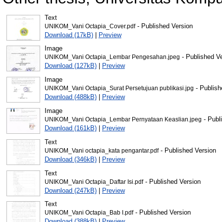
Text
- Published Version
UNIKOM_Vani Octapia_Cover.pdf
Download (17kB)
|
Preview
Image
- Published V
UNIKOM_Vani Octapia_Lembar Pengesahan.jpeg
Download (127kB)
|
Preview
Image
- Publish
UNIKOM_Vani Octapia_Surat Persetujuan publikasi.jpg
Download (488kB)
|
Preview
Image
- Publ
UNIKOM_Vani Octapia_Lembar Pernyataan Keaslian.jpeg
Download (161kB)
|
Preview
Text
- Published Version
UNIKOM_Vani octapia_kata pengantar.pdf
Download (346kB)
|
Preview
Text
- Published Version
UNIKOM_Vani Octapia_Daftar Isi.pdf
Download (247kB)
|
Preview
Text
- Published Version
UNIKOM_Vani Octapia_Bab I.pdf
Download (388kB)
|
Preview