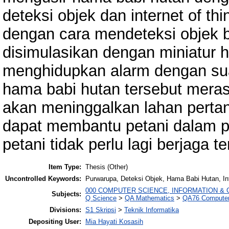
deteksi objek dan internet of th
dengan cara mendeteksi objek 
disimulasikan dengan miniatur
menghidupkan alarm dengan su
hama babi hutan tersebut mera
akan meninggalkan lahan pertani
dapat membantu petani dalam p
petani tidak perlu lagi berjaga 
Item Type:
Thesis (Other)
Uncontrolled Keywords:
Purwarupa, Deteksi Objek, Hama Babi Hutan, Int
000 COMPUTER SCIENCE, INFORMATION &
Subjects:
Q Science
>
QA Mathematics
>
QA76 Computer
Divisions:
S1 Skripsi
>
Teknik Informatika
Depositing User:
Mia Hayati Kosasih