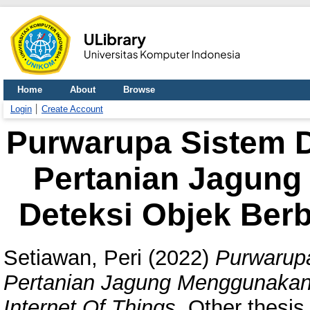
Home
About
Browse
Login
Create Account
Purwarupa Sistem D
Pertanian Jagun
Deteksi Objek Berb
Setiawan, Peri
(2022)
Purwarup
Pertanian Jagung Menggunakan
Internet Of Things.
Other thesis