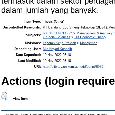
termasuk dalam sektor perdaga
dalam jumlah yang banyak.
Item Type:
Thesis (Other)
Uncontrolled Keywords:
PT Bandung Eco Sinergi Teknologi (BEST), Per
600 TECHNOLOGY
>
Management & Auxiliary 
Subjects:
H Social Sciences
>
HB Economic Theory
Divisions:
Laporan Kerja Praktek
>
Manajemen
Depositing User:
Mia Hayati Kosasih
Date Deposited:
19 Nov 2022 03:18
Last Modified:
19 Nov 2022 03:18
URI:
http://elibrary.unikom.ac.id/id/eprint/6939
Actions (login require
View Item