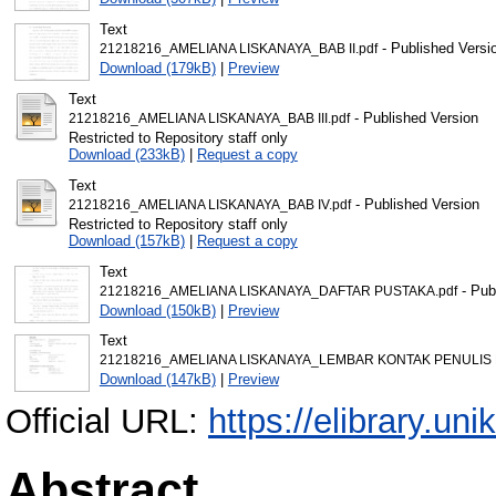
Text
- Published Versi
21218216_AMELIANA LISKANAYA_BAB II.pdf
Download (179kB)
|
Preview
Text
- Published Version
21218216_AMELIANA LISKANAYA_BAB III.pdf
Restricted to Repository staff only
Download (233kB)
|
Request a copy
Text
- Published Version
21218216_AMELIANA LISKANAYA_BAB IV.pdf
Restricted to Repository staff only
Download (157kB)
|
Request a copy
Text
- Pub
21218216_AMELIANA LISKANAYA_DAFTAR PUSTAKA.pdf
Download (150kB)
|
Preview
Text
21218216_AMELIANA LISKANAYA_LEMBAR KONTAK PENULIS 
Download (147kB)
|
Preview
Official URL:
https://elibrary.uni
Abstract