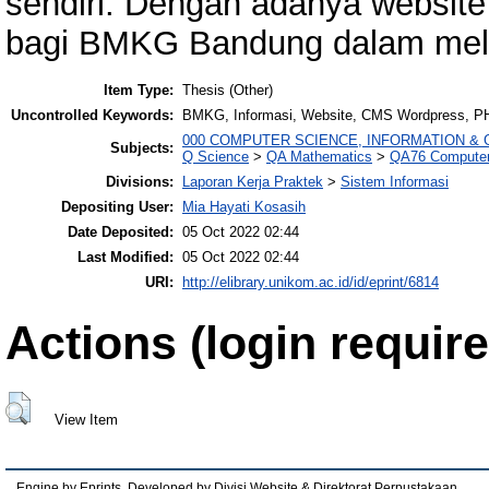
sendiri. Dengan adanya websit
bagi BMKG Bandung dalam mela
Item Type:
Thesis (Other)
Uncontrolled Keywords:
BMKG, Informasi, Website, CMS Wordpress, 
000 COMPUTER SCIENCE, INFORMATION &
Subjects:
Q Science
>
QA Mathematics
>
QA76 Computer
Divisions:
Laporan Kerja Praktek
>
Sistem Informasi
Depositing User:
Mia Hayati Kosasih
Date Deposited:
05 Oct 2022 02:44
Last Modified:
05 Oct 2022 02:44
URI:
http://elibrary.unikom.ac.id/id/eprint/6814
Actions (login require
View Item
Engine by Eprints. Developed by Divisi Website & Direktorat Perpustakaan.