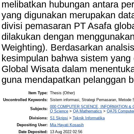
melibatkan hubungan antara pe
yang digunakan merupakan data
divisi pemasaran PT Asafa globa
dilakukan dengan menggunakan
Weighting). Berdasarkan analsis
kesimpulan bahwa sistem yang
Global Wisata dalam menentuka
guna mendapatkan pelanggan b
Item Type:
Thesis (Other)
Uncontrolled Keywords:
Sistem informasi, Strategi Pemasaran, Metode
000 COMPUTER SCIENCE, INFORMATION &
Subjects:
Q Science
>
QA Mathematics
>
QA76 Computer
Divisions:
S1 Skripsi
>
Teknik Informatika
Depositing User:
Mia Hayati Kosasih
Date Deposited:
13 Aug 2022 02:56