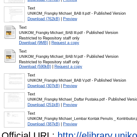
Text
- Published Version
UNIKOM_Frangky Michael_BAB II.pdf
Download (762kB)
|
Preview
Text
- Published Version
UNIKOM_Frangky Michael_BAB III.pdf
Restricted to Repository staff only
Download (9MB)
|
Request a copy
Text
- Published Version
UNIKOM_Frangky Michael_BAB IV.pdf
Restricted to Repository staff only
Download (590kB)
|
Request a copy
Text
- Published Version
UNIKOM_Frangky Michael_BAB V.pdf
Download (307kB)
|
Preview
Text
- Published Versi
UNIKOM_Frangky Michael_Daftar Pustaka.pdf
Download (251kB)
|
Preview
Text
UNIKOM_Frangky Michael_Lembar Kontak Penulis _ Kontributor.
Download (387kB)
|
Preview
Official URL:
http://elibrary.unik