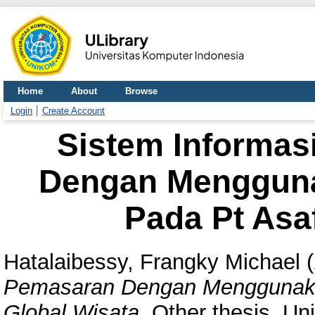
Home
About
Browse
Login
Create Account
Sistem Informas
Dengan Menggun
Pada Pt Asa
Hatalaibessy, Frangky Michael
(
Pemasaran Dengan Menggunaka
Global Wisata.
Other thesis, Un