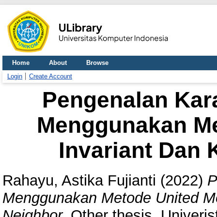
Home
About
Browse
Login
Create Account
Pengenalan Kara
Menggunakan Me
Invariant Dan 
Rahayu, Astika Fujianti
(2022)
P
Menggunakan Metode United Mo
Neighbor.
Other thesis, Univeri