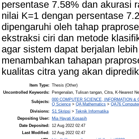
persentase 7.58% dan akurasi ra
nilai K=1 dengan persentase 7.2
dipengaruhi oleh tahap praproses
ekstraksi ciri dan metode klasifi
agar sistem dapat berjalan leb
menambahkan tahapan praprose
kualitas citra yang akan dipredik
Item Type:
Thesis (Other)
Uncontrolled Keywords:
Pengenalan, Tulisan tangan, Citra, K-Nearest N
000 COMPUTER SCIENCE, INFORMATION &
Subjects:
Q Science
>
QA Mathematics
>
QA76 Computer
Divisions:
S1 Skripsi
>
Teknik Informatika
Depositing User:
Mia Hayati Kosasih
Date Deposited:
12 Aug 2022 02:47
Last Modified:
12 Aug 2022 02:47