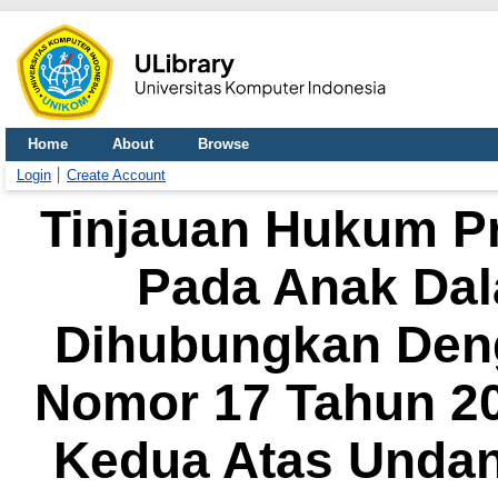
Home
About
Browse
Login
Create Account
Tinjauan Hukum Pra
Pada Anak Dal
Dihubungkan Den
Nomor 17 Tahun 2
Kedua Atas Unda