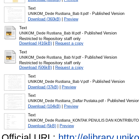
Text
- Published Version
UNIKOM_Dede Rustiana_Bab II.pdf
Download (360kB)
|
Preview
Text
- Published Version
UNIKOM_Dede Rustiana_Bab III.pdf
Restricted to Repository staff only
Download (416kB)
|
Request a copy
Text
- Published Version
UNIKOM_Dede Rustiana_Bab IV.pdf
Restricted to Repository staff only
Download (506kB)
|
Request a copy
Text
- Published Version
UNIKOM_Dede Rustiana_Bab V.pdf
Download (37kB)
|
Preview
Text
- Published Versio
UNIKOM_Dede Rustiana_Daftar Pustaka.pdf
Download (104kB)
|
Preview
Text
UNIKOM_Dede Rustiana_KONTAK PENULIS DAN KONTRIBUTOR
Download (5kB)
|
Preview
Official URL:
http://elibrary.unik