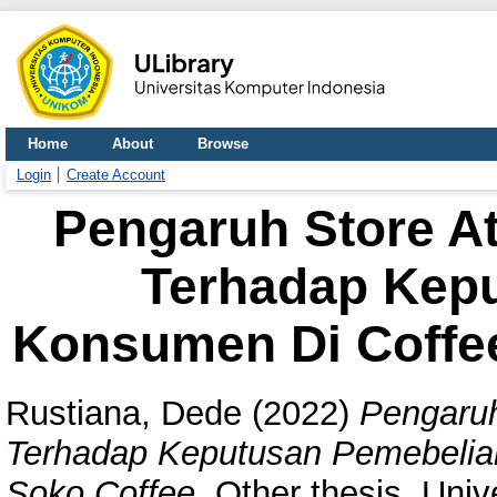
Home
About
Browse
Login
Create Account
Pengaruh Store A
Terhadap Kep
Konsumen Di Coffe
Rustiana, Dede
(2022)
Pengaruh
Terhadap Keputusan Pemebelia
Soko Coffee.
Other thesis, Univ