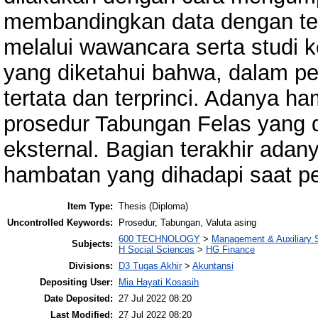
membandingkan data dengan teor
melalui wawancara serta studi k
yang diketahui bahwa, dalam p
tertata dan terprinci. Adanya 
prosedur Tabungan Felas yang di
eksternal. Bagian terakhir ada
hambatan yang dihadapi saat p
Item Type:
Thesis (Diploma)
Uncontrolled Keywords:
Prosedur, Tabungan, Valuta asing
600 TECHNOLOGY
>
Management & Auxiliary 
Subjects:
H Social Sciences
>
HG Finance
Divisions:
D3 Tugas Akhir
>
Akuntansi
Depositing User:
Mia Hayati Kosasih
Date Deposited:
27 Jul 2022 08:20
Last Modified:
27 Jul 2022 08:20