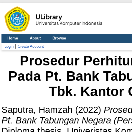
Home
About
Browse
Login
Create Account
Prosedur Perhit
Pada Pt. Bank Tab
Tbk. Kantor
Saputra, Hamzah
(2022)
Prosed
Pt. Bank Tabungan Negara (Per
Diploma thesis, Univeristas Kom