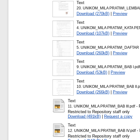
Text
20. UNIKOM_MILA PRATIWI_LEMBA
Download (270kB)
|
Preview
Text
4. UNIKOM_MILA PRATIWI_KATA P
Download (107kB)
|
Preview
Text
5. UNIKOM_MILA PRATIWI_DAFTAR I
Download (260kB)
|
Preview
Text
9. UNIKOM_MILA PRATIWI_BAB I.pdf
Download (53kB)
|
Preview
Text
10. UNIKOM_MILA PRATIWI_BAB II.p
Download (266kB)
|
Preview
Text
- 
11. UNIKOM_MILA PRATIWI_BAB III.pdf
Restricted to Repository staff only
Download (491kB)
|
Request a copy
Text
- 
12. UNIKOM_MILA PRATIWI_BAB IV.pdf
Restricted to Repository staff only