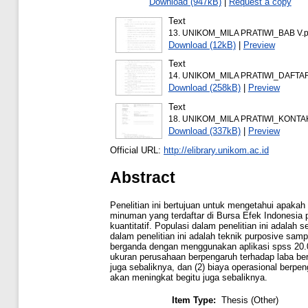
Download (947kB)
|
Request a copy
Text
13. UNIKOM_MILA PRATIWI_BAB V.p
Download (12kB)
|
Preview
Text
14. UNIKOM_MILA PRATIWI_DAFTA
Download (258kB)
|
Preview
Text
18. UNIKOM_MILA PRATIWI_KONTA
Download (337kB)
|
Preview
Official URL:
http://elibrary.unikom.ac.id
Abstract
Penelitian ini bertujuan untuk mengetahui apaka
minuman yang terdaftar di Bursa Efek Indonesia p
kuantitatif. Populasi dalam penelitian ini adal
dalam penelitian ini adalah teknik purposive sampl
berganda dengan menggunakan aplikasi spss 20.0 
ukuran perusahaan berpengaruh terhadap laba ber
juga sebaliknya, dan (2) biaya operasional berpe
akan meningkat begitu juga sebaliknya.
Item Type:
Thesis (Other)