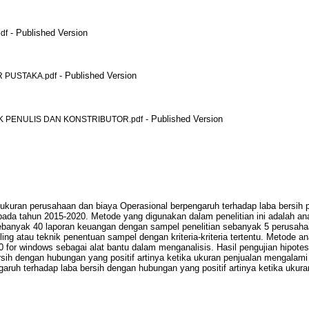
- Published Version
df
- Published Version
R PUSTAKA.pdf
- Published Version
K PENULIS DAN KONSTRIBUTOR.pdf
h ukuran perusahaan dan biaya Operasional berpengaruh terhadap laba bersi
ada tahun 2015-2020. Metode yang digunakan dalam penelitian ini adalah anali
ah sebanyak 40 laporan keuangan dengan sampel penelitian sebanyak 5 perusa
ing atau teknik penentuan sampel dengan kriteria-kriteria tertentu. Metode ana
for windows sebagai alat bantu dalam menganalisis. Hasil pengujian hipotes
sih dengan hubungan yang positif artinya ketika ukuran penjualan mengalam
ngaruh terhadap laba bersih dengan hubungan yang positif artinya ketika uku