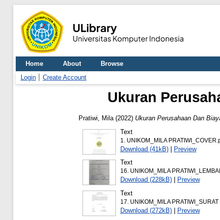
Home
About
Browse
Login
Create Account
Ukuran Perusaha
Pratiwi, Mila
(2022)
Ukuran Perusahaan Dan Biaya
Text
1. UNIKOM_MILA PRATIWI_COVER.p
Download (41kB)
|
Preview
Text
16. UNIKOM_MILA PRATIWI_LEMB
Download (228kB)
|
Preview
Text
17. UNIKOM_MILA PRATIWI_SURA
Download (272kB)
|
Preview