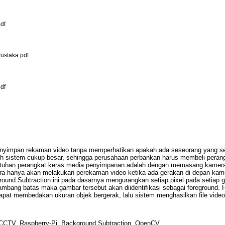
df
ustaka.pdf
df
yimpan rekaman video tanpa memperhatikan apakah ada seseorang yang sed
leh sistem cukup besar, sehingga perusahaan perbankan harus membeli pera
butuhan perangkat keras media penyimpanan adalah dengan memasang kamer
a hanya akan melakukan perekaman video ketika ada gerakan di depan kam
ground Subtraction ini pada dasarnya mengurangkan setiap pixel pada setia
s ambang batas maka gambar tersebut akan diidentifikasi sebagai foreground
pat membedakan ukuran objek bergerak, lalu sistem menghasilkan file video 
 CCTV, Raspberry-Pi, Background Subtraction, OpenCV