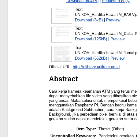
Download (604kB)
|
Request a copy
Text
UNIKOM_Hardika Hawari M_BAB V.p
Download (8kB)
|
Preview
Text
UNIKOM_Hardika Hawari M_Daftar P
Download (125kB)
|
Preview
Text
UNIKOM_Hardika Hawari M_Jurnal.p
Download (662kB)
|
Preview
Official URL:
http://elibrary.unikom.ac.id
Abstract
Cara kerja kamera keamanan ATM yang terus men
dapat menyebabkan file video yang dihasilkan o
yang besar. Maka solusi untuk memperkecil ke
menggunakan Raspberry Pi. Dengan begitu kamer
adalah Background Subtraction, cara kerja Back
Background, jika perbedaan pixel bernilai di ata
gerakan sudah dapat mendeteksi gerakan serta da
Item Type:
Thesis (Other)
Uncontrolled Keywords:
Pendeteksi gerakan,