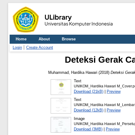
Home
About
Browse
Login
Create Account
Deteksi Gerak C
Muhammad, Hardika Hawari
(2018)
Deteksi Gera
Text
UNIKOM_Hardika Hawari M_Cover.p
Download (21kB)
|
Preview
Text
UNIKOM_Hardika Hawari M_Lembar
Download (12kB)
|
Preview
Image
UNIKOM_Hardika Hawari M_Persetuju
Download (3MB)
|
Preview