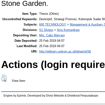
Stone Garden.
Item Type:
Thesis (Other)
Uncontrolled Keywords:
Deskriptif, Strategi Promosi, Kelompok Sadar 
Subjects:
600 TECHNOLOGY
>
Management & Auxiliary 
Divisions:
S1 Skripsi
>
Ilmu Komunikasi
Depositing User:
Mrs. Calis Maryani
Date Deposited:
25 Feb 2019 04:07
Last Modified:
25 Feb 2019 04:07
URI:
http://elibrary.unikom.ac.id/id/eprint/56
Actions (login require
View Item
Engine by Eprints. Developed by Divisi Website & Direktorat Perpustakaan.