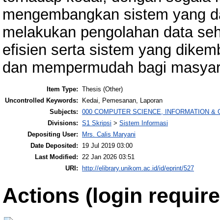
mengembangkan sistem yang da
melakukan pengolahan data sehi
efisien serta sistem yang dike
dan mempermudah bagi masyara
Item Type:
Thesis (Other)
Uncontrolled Keywords:
Kedai, Pemesanan, Laporan
Subjects:
000 COMPUTER SCIENCE, INFORMATION &
Divisions:
S1 Skripsi
>
Sistem Informasi
Depositing User:
Mrs. Calis Maryani
Date Deposited:
19 Jul 2019 03:00
Last Modified:
22 Jan 2026 03:51
URI:
http://elibrary.unikom.ac.id/id/eprint/527
Actions (login require