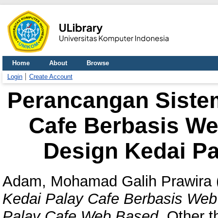
Home
About
Browse
Login
Create Account
Perancangan Sistem
Cafe Berbasis We
Design Kedai P
Adam, Mohamad Galih Prawira
Kedai Palay Cafe Berbasis Web
Palay Cafe Web Based.
Other t