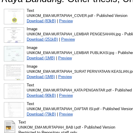
Text
- Published Version
UNIKOM_EMA MURTAPIAH_COVER.pdf
Download (83kB)
|
Preview
Image
- Publ
UNIKOM_EMA MURTAPIAH_LEMBAR PENGESAHAN.jpg
Download (251kB)
|
Preview
Image
- Publishe
UNIKOM_EMA MURTAPIAH_LEMBAR PUBLIKASI.jpg
Download (1MB)
|
Preview
Image
UNIKOM_EMA MURTAPIAH_SURAT PERNYATAAN KEASLIAN.jp
Download (1MB)
|
Preview
Text
- Published
UNIKOM_EMA MURTAPIAH_KATA PENGANTAR.pdf
Download (90kB)
|
Preview
Text
- Published Versio
UNIKOM_EMA MURTAPIAH_DAFTAR ISI.pdf
Download (79kB)
|
Preview
Text
- Published Version
UNIKOM_EMA MURTAPIAH_BAB I.pdf
Restricted to Repository staff only