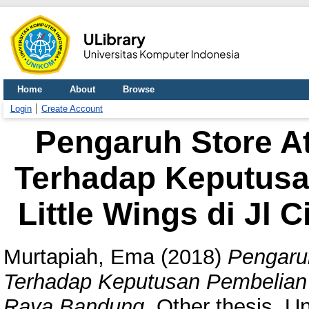
Home
About
Browse
Login
Create Account
Pengaruh Store A
Terhadap Keputusa
Little Wings di Jl
Murtapiah, Ema
(2018)
Pengaru
Terhadap Keputusan Pembelian P
Raya Bandung.
Other thesis, Un