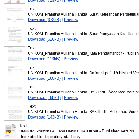
Download (729kB)
|
Preview
Text
UNIKOM_Pramitha Auliana Hanida_Surat Keterangan Persetujuan
Download (372kB)
|
Preview
Text
UNIKOM_Pramitha Auliana Hanida_Surat Pernyataan Keaslian.pd
Download (626kB)
|
Preview
Text
- Publish
UNIKOM_Pramitha Auliana Hanida_Kata Pengantar.pdf
Download (113kB)
|
Preview
Text
- Published Ver
UNIKOM_Pramitha Auliana Hanida_Daftar Isi.pdf
Download (180kB)
|
Preview
Text
- Accepted Versio
UNIKOM_Pramitha Auliana Hanida_BAB I.pdf
Download (198kB)
|
Preview
Text
- Published Versi
UNIKOM_Pramitha Auliana Hanida_BAB II.pdf
Download (143kB)
|
Preview
Text
- Published Version
UNIKOM_Pramitha Auliana Hanida_BAB III.pdf
Restricted to Repository staff only