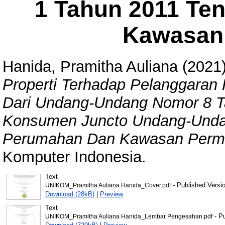
1 Tahun 2011 Te
Kawasan
Hanida, Pramitha Auliana
(2021
Properti Terhadap Pelanggaran
Dari Undang-Undang Nomor 8 T
Konsumen Juncto Undang-Unda
Perumahan Dan Kawasan Perm
Komputer Indonesia.
Text
- Published Versi
UNIKOM_Pramitha Auliana Hanida_Cover.pdf
Download (28kB)
|
Preview
Text
- Pu
UNIKOM_Pramitha Auliana Hanida_Lembar Pengesahan.pdf