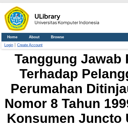
Home
About
Browse
Login
Create Account
Tanggung Jawab P
Terhadap Pelan
Perumahan Ditinj
Nomor 8 Tahun 199
Konsumen Juncto