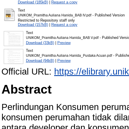
Download (185kB)
|
Request a copy
Text
- Published Version
UNIKOM_Pramitha Auliana Hanida_BAB IV.pdf
Restricted to Repository staff only
Download (157kB)
|
Request a copy
Text
- Published Versi
UNIKOM_Pramitha Auliana Hanida_BAB V.pdf
Download (33kB)
|
Preview
Text
- Publish
UNIKOM_Pramitha Auliana Hanida_Pustaka Acuan.pdf
Download (94kB)
|
Preview
Official URL:
https://elibrary.un
Abstract
Perlindungan Konsumen peruma
konsumen perumahan tidak dila
antara developer dan konsumen