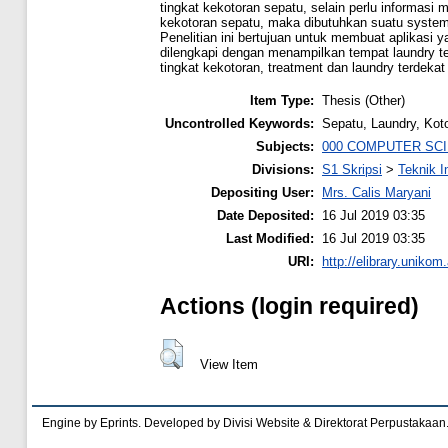
tingkat kekotoran sepatu, selain perlu informas
kekotoran sepatu, maka dibutuhkan suatu system
Penelitian ini bertujuan untuk membuat aplikasi 
dilengkapi dengan menampilkan tempat laundry 
tingkat kekotoran, treatment dan laundry terdeka
Item Type:
Thesis (Other)
Uncontrolled Keywords:
Sepatu, Laundry, Kot
Subjects:
000 COMPUTER SC
Divisions:
S1 Skripsi
>
Teknik I
Depositing User:
Mrs. Calis Maryani
Date Deposited:
16 Jul 2019 03:35
Last Modified:
16 Jul 2019 03:35
URI:
http://elibrary.unikom.
Actions (login required)
View Item
Engine by Eprints. Developed by Divisi Website & Direktorat Perpustakaan