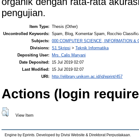
organik dengan rata-rata akuras
pengujian.
Item Type:
Thesis (Other)
Uncontrolled Keywords:
Spam, Blog, Komentar Spam, Rocchio Classific
Subjects:
000 COMPUTER SCIENCE, INFORMATION &
Divisions:
S1 Skripsi
>
Teknik Informatika
Depositing User:
Mrs. Calis Maryani
Date Deposited:
15 Jul 2019 02:07
Last Modified:
15 Jul 2019 02:07
URI:
http://elibrary.unikom.ac.id/id/eprint/457
Actions (login require
View Item
Engine by Eprints. Developed by Divisi Website & Direktorat Perpustakaan.