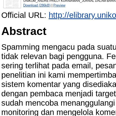
UNIKOM_ANDRE PRILLY KURNIAWAN_JURNAL DALAM BAHASA
Download (286kB)
|
Preview
Official URL:
http://elibrary.unik
Abstract
Spamming mengacu pada suatu i
tidak relevan bagi pengguna. F
sering terlihat pada email, pesa
penelitian ini kami mempertimb
sistem komentar yang disediakan
dengan pembaca menjadi target
sudah mencoba menanggulangi 
monitoring dan mengelola kom