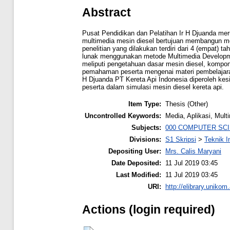
Abstract
Pusat Pendidikan dan Pelatihan Ir H Djuanda me
multimedia mesin diesel bertujuan membangun medi
penelitian yang dilakukan terdiri dari 4 (empat) 
lunak menggunakan metode Multimedia Development 
meliputi pengetahuan dasar mesin diesel, kompon
pemahaman peserta mengenai materi pembelajaran 
H Djuanda PT Kereta Api Indonesia diperoleh ke
peserta dalam simulasi mesin diesel kereta api.
Item Type:
Thesis (Other)
Uncontrolled Keywords:
Media, Aplikasi, Mult
Subjects:
000 COMPUTER SC
Divisions:
S1 Skripsi
>
Teknik I
Depositing User:
Mrs. Calis Maryani
Date Deposited:
11 Jul 2019 03:45
Last Modified:
11 Jul 2019 03:45
URI:
http://elibrary.unikom.
Actions (login required)