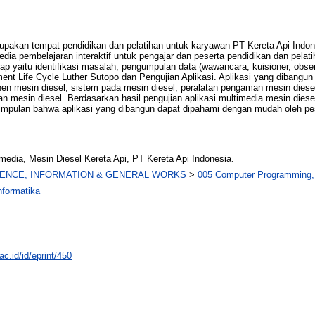
rupakan tempat pendidikan dan pelatihan untuk karyawan PT Kereta Api Indon
a pembelajaran interaktif untuk pengajar dan peserta pendidikan dan pelati
tahap yaitu identifikasi masalah, pengumpulan data (wawancara, kuisioner, ob
Life Cycle Luther Sutopo dan Pengujian Aplikasi. Aplikasi yang dibangun be
en mesin diesel, sistem pada mesin diesel, peralatan pengaman mesin diesel
mesin diesel. Berdasarkan hasil pengujian aplikasi multimedia mesin diesel 
simpulan bahwa aplikasi yang dibangun dapat dipahami dengan mudah oleh pe
imedia, Mesin Diesel Kereta Api, PT Kereta Api Indonesia.
IENCE, INFORMATION & GENERAL WORKS
>
005 Computer Programming,
nformatika
ac.id/id/eprint/450