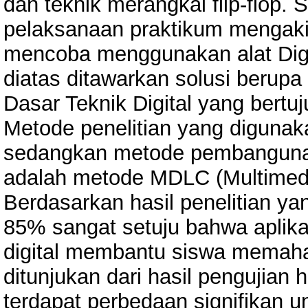
dan teknik merangkai flip-flop. S
pelaksanaan praktikum mengaki
mencoba menggunakan alat Digit
diatas ditawarkan solusi beru
Dasar Teknik Digital yang bert
Metode penelitian yang digunaka
sedangkan metode pembangunan
adalah metode MDLC (Multimedi
Berdasarkan hasil penelitian ya
85% sangat setuju bahwa aplika
digital membantu siswa memaham
ditunjukan dari hasil pengujia
terdapat perbedaan signifikan u