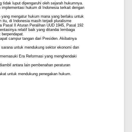
 tidak luput dipengaruhi oleh sejarah hukumnya.
implementasi hukum di Indonesia terkait dengan
g) yang mengatur hukum mana yang berlaku untuk
tu, di Indonesia masih terjadi pluralisme
a Pasal II Aturan Peralihan UUD 1945, Pasal 192
tasinya relatif baik yang ditandai lembaga
k berpendapat.
at campur tangan dari Presiden. Akibatnya
ai sarana untuk mendukung sektor ekonomi dan
ka memasuki Era Reformasi yang menghendaki
iambil antara lain pembenahan peraturan
rakat untuk mendukung penegakan hukum.