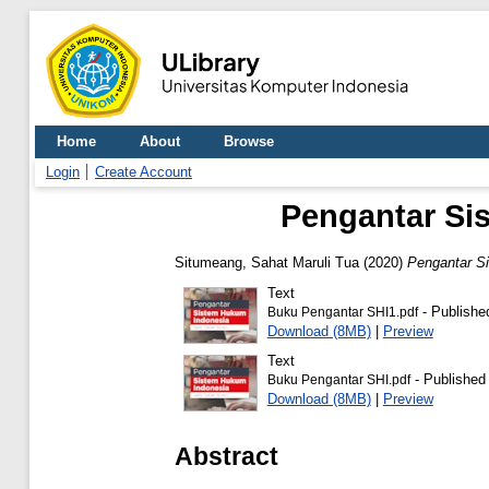
Home
About
Browse
Login
Create Account
Pengantar Si
Situmeang, Sahat Maruli Tua
(2020)
Pengantar Si
Text
- Publishe
Buku Pengantar SHI1.pdf
Download (8MB)
|
Preview
Text
- Published
Buku Pengantar SHI.pdf
Download (8MB)
|
Preview
Abstract