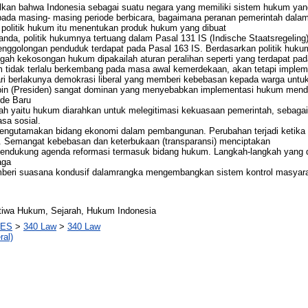
ulkan bahwa Indonesia sebagai suatu negara yang memiliki sistem hukum yang
da masing- masing periode berbicara, bagaimana peranan pemerintah dalam 
a politik hukum itu menentukan produk hukum yang dibuat
nda, politik hukumnya tertuang dalam Pasal 131 IS (Indische Staatsregelin
ggolongan penduduk terdapat pada Pasal 163 IS. Berdasarkan politik hukum i
ah kekosongan hukum dipakailah aturan peralihan seperti yang terdapat pad
tidak terlalu berkembang pada masa awal kemerdekaan, akan tetapi implemen
dari berlakunya demokrasi liberal yang memberi kebebasan kepada warga untu
n (Presiden) sangat dominan yang menyebabkan implementasi hukum mendap
rde Baru
ntah yaitu hukum diarahkan untuk melegitimasi kekuasaan pemerintah, sebag
sa sosial.
h mengutamakan bidang ekonomi dalam pembangunan. Perubahan terjadi keti
. Semangat kebebasan dan keterbukaan (transparansi) menciptakan
 mendukung agenda reformasi termasuk bidang hukum. Langkah-langkah yang d
aga
emberi suasana kondusif dalamrangka mengembangkan sistem kontrol masya
tiwa Hukum, Sejarah, Hukum Indonesia
CES
>
340 Law
>
340 Law
ral)