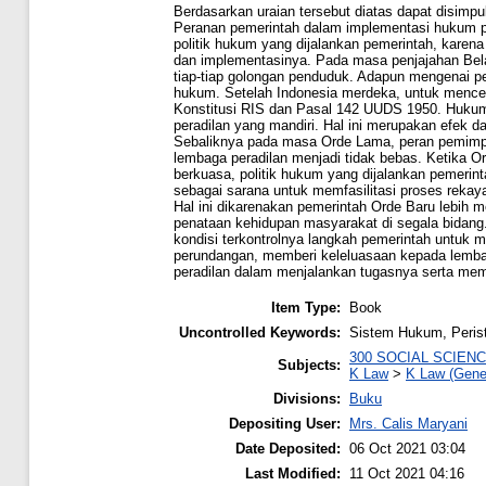
Berdasarkan uraian tersebut diatas dapat disimp
Peranan pemerintah dalam implementasi hukum pa
politik hukum yang dijalankan pemerintah, karen
dan implementasinya. Pada masa penjajahan Bela
tiap-tiap golongan penduduk. Adapun mengenai pen
hukum. Setelah Indonesia merdeka, untuk menceg
Konstitusi RIS dan Pasal 142 UUDS 1950. Hukum 
peradilan yang mandiri. Hal ini merupakan efek 
Sebaliknya pada masa Orde Lama, peran pemimpi
lembaga peradilan menjadi tidak bebas. Ketika O
berkuasa, politik hukum yang dijalankan pemeri
sebagai sarana untuk memfasilitasi proses rekaya
Hal ini dikarenakan pemerintah Orde Baru lebi
penataan kehidupan masyarakat di segala bidang
kondisi terkontrolnya langkah pemerintah untuk
perundangan, memberi keleluasaan kepada lemb
peradilan dalam menjalankan tugasnya serta m
Item Type:
Book
Uncontrolled Keywords:
Sistem Hukum, Peris
300 SOCIAL SCIEN
Subjects:
K Law
>
K Law (Gene
Divisions:
Buku
Depositing User:
Mrs. Calis Maryani
Date Deposited:
06 Oct 2021 03:04
Last Modified:
11 Oct 2021 04:16