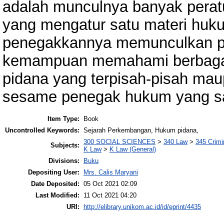
adalah munculnya banyak pera
yang mengatur satu materi huku
penegakkannya memunculkan pe
kemampuan memahami berbagai
pidana yang terpisah-pisah mau
sesame penegak hukum yang sama
Item Type:
Book
Uncontrolled Keywords:
Sejarah Perkembangan, Hukum pidana,
300 SOCIAL SCIENCES
>
340 Law
>
345 Crimi
Subjects:
K Law
>
K Law (General)
Divisions:
Buku
Depositing User:
Mrs. Calis Maryani
Date Deposited:
05 Oct 2021 02:09
Last Modified:
11 Oct 2021 04:20
URI:
http://elibrary.unikom.ac.id/id/eprint/4435