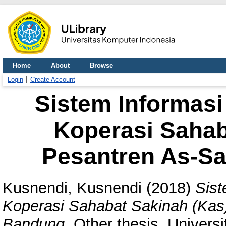
Home
About
Browse
Login
Create Account
Sistem Informas
Koperasi Sahab
Pesantren As-S
Kusnendi, Kusnendi
(2018)
Sist
Koperasi Sahabat Sakinah (Kas
Bandung.
Other thesis, Univers