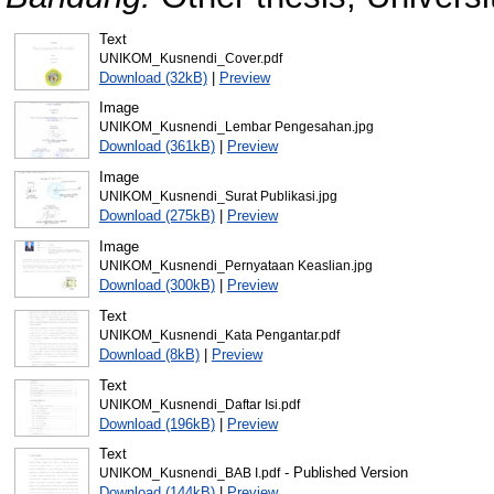
Text
UNIKOM_Kusnendi_Cover.pdf
Download (32kB)
|
Preview
Image
UNIKOM_Kusnendi_Lembar Pengesahan.jpg
Download (361kB)
|
Preview
Image
UNIKOM_Kusnendi_Surat Publikasi.jpg
Download (275kB)
|
Preview
Image
UNIKOM_Kusnendi_Pernyataan Keaslian.jpg
Download (300kB)
|
Preview
Text
UNIKOM_Kusnendi_Kata Pengantar.pdf
Download (8kB)
|
Preview
Text
UNIKOM_Kusnendi_Daftar Isi.pdf
Download (196kB)
|
Preview
Text
- Published Version
UNIKOM_Kusnendi_BAB I.pdf
Download (144kB)
|
Preview