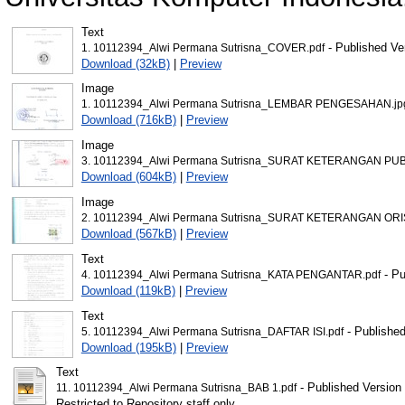
Text
- Published Ve
1. 10112394_Alwi Permana Sutrisna_COVER.pdf
Download (32kB)
|
Preview
Image
1. 10112394_Alwi Permana Sutrisna_LEMBAR PENGESAHAN.jp
Download (716kB)
|
Preview
Image
3. 10112394_Alwi Permana Sutrisna_SURAT KETERANGAN PUB
Download (604kB)
|
Preview
Image
2. 10112394_Alwi Permana Sutrisna_SURAT KETERANGAN ORIS
Download (567kB)
|
Preview
Text
- Pu
4. 10112394_Alwi Permana Sutrisna_KATA PENGANTAR.pdf
Download (119kB)
|
Preview
Text
- Published
5. 10112394_Alwi Permana Sutrisna_DAFTAR ISI.pdf
Download (195kB)
|
Preview
Text
- Published Version
11. 10112394_Alwi Permana Sutrisna_BAB 1.pdf
Restricted to Repository staff only