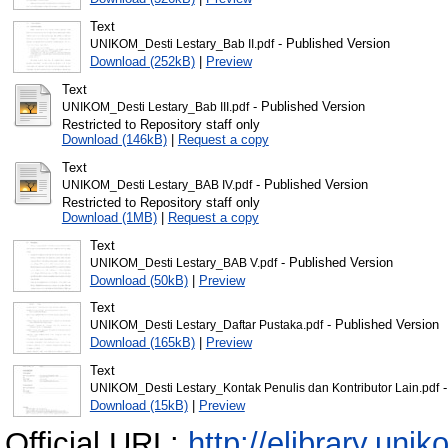
Text
- Published Version
UNIKOM_Desti Lestary_Bab II.pdf
Download (252kB)
|
Preview
Text
- Published Version
UNIKOM_Desti Lestary_Bab III.pdf
Restricted to Repository staff only
Download (146kB)
|
Request a copy
Text
- Published Version
UNIKOM_Desti Lestary_BAB IV.pdf
Restricted to Repository staff only
Download (1MB)
|
Request a copy
Text
- Published Version
UNIKOM_Desti Lestary_BAB V.pdf
Download (50kB)
|
Preview
Text
- Published Version
UNIKOM_Desti Lestary_Daftar Pustaka.pdf
Download (165kB)
|
Preview
Text
-
UNIKOM_Desti Lestary_Kontak Penulis dan Kontributor Lain.pdf
Download (15kB)
|
Preview
Official URL:
http://elibrary.unik