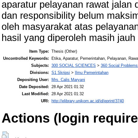
aparatur pelayanan rawat jalan d
dan responsibility belum maksi
oleh masyarakat atas pelayanan
hasil yang diperoleh masih jauh 
Item Type:
Thesis (Other)
Uncontrolled Keywords:
Etika, Aparatur, Pemerintahan, Pelayanan, Rawa
Subjects:
300 SOCIAL SCIENCES
>
360 Social Problems
Divisions:
S1 Skripsi
>
Ilmu Pemerintahan
Depositing User:
Mrs. Calis Maryani
Date Deposited:
28 Apr 2021 01:32
Last Modified:
28 Apr 2021 01:32
URI:
http://elibrary.unikom.ac.id/id/eprint/3740
Actions (login require