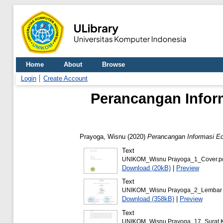
Home
About
Browse
Login
Create Account
Perancangan Infor
Prayoga, Wisnu
(2020)
Perancangan Informasi Ed
Text
UNIKOM_Wisnu Prayoga_1_Cover.p
Download (20kB)
|
Preview
Text
UNIKOM_Wisnu Prayoga_2_Lembar 
Download (358kB)
|
Preview
Text
UNIKOM_Wisnu Prayoga_17_Surat Ket