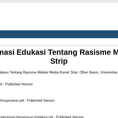
masi Edukasi Tentang Rasisme M
Strip
ukasi Tentang Rasisme Melalui Media Komik Strip.
Other thesis, Universita
- Published Version
df
- Published Version
Pengesahan.pdf
- Published Version
erangan Persetujuan Publikasi.pdf