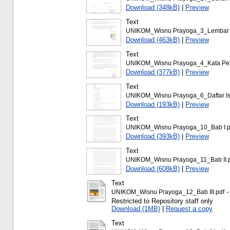
Download (348kB)
|
Preview
Text
UNIKOM_Wisnu Prayoga_3_Lembar Or
Download (463kB)
|
Preview
Text
UNIKOM_Wisnu Prayoga_4_Kata Pen
Download (377kB)
|
Preview
Text
UNIKOM_Wisnu Prayoga_6_Daftar Isi
Download (193kB)
|
Preview
Text
UNIKOM_Wisnu Prayoga_10_Bab I.p
Download (393kB)
|
Preview
Text
UNIKOM_Wisnu Prayoga_11_Bab II.
Download (608kB)
|
Preview
Text
-
UNIKOM_Wisnu Prayoga_12_Bab III.pdf
Restricted to Repository staff only
Download (1MB)
|
Request a copy
Text