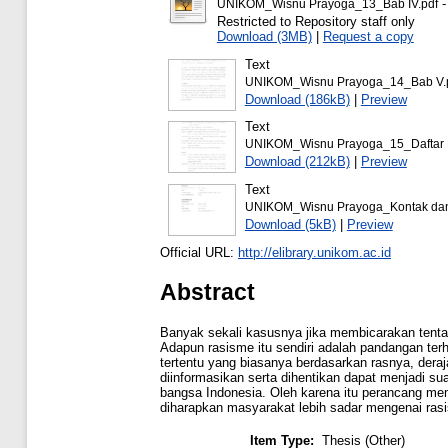
-
UNIKOM_Wisnu Prayoga_13_Bab IV.pdf
Restricted to Repository staff only
Download (3MB)
|
Request a copy
Text
UNIKOM_Wisnu Prayoga_14_Bab V.
Download (186kB)
|
Preview
Text
UNIKOM_Wisnu Prayoga_15_Daftar P
Download (212kB)
|
Preview
Text
UNIKOM_Wisnu Prayoga_Kontak dan K
Download (5kB)
|
Preview
Official URL:
http://elibrary.unikom.ac.id
Abstract
Banyak sekali kasusnya jika membicarakan tenta
Adapun rasisme itu sendiri adalah pandangan te
tertentu yang biasanya berdasarkan rasnya, dera
diinformasikan serta dihentikan dapat menjadi s
bangsa Indonesia. Oleh karena itu perancang mem
diharapkan masyarakat lebih sadar mengenai rasi
Item Type:
Thesis (Other)