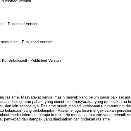
 Published Version
- Published Version
pdf
- Published Version
ustaka.pdf
- Published Version
onstributor.pdf
ng rasisme. Masyarakat sendiri masih banyak yang belum sadar baik secara 
rhadap ideologi atau paham yang dianut oleh masyarakat yang menolak atau 
jat, dan lain sebagainya. Rasisme sudah menjadi kebiasaan turun-temurun dan
uatu kebiasaan yang berkelanjutan. Rasisme juga bisa mengakibatkan persel
buat media informasi berupa komik strip mengenai rasisme yang menarik serta
s, penyebab dan dampak yang diakibatkan dari tindakan rasisme.