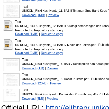
Text
UNIKOM_Riski Kusniyanto_11. BAB II Tinjauan Grup Band Koes P
Download (1MB)
|
Preview
Text
UNIKOM_Riski Kusniyanto_12. BAB III Strategi perancangan dan kons
Restricted to Repository staff only
Download (1MB)
|
Request a copy
Text
- Publish
UNIKOM_Riski Kusniyanto_13. BAB IV Media dan Teknis.pdf
Restricted to Repository staff only
Download (2MB)
|
Request a copy
Text
UNIKOM_Riski Kusniyanto_14. BAB V Kesimpulan dan Saran.pdf
Download (6kB)
|
Preview
Text
- Published V
UNIKOM_Riski Kusniyanto_15. Daftar Pustaka.pdf
Download (120kB)
|
Preview
Text
- Publish
UNIKOM_Riski Kusniyanto_Kontak dan Konstributor.pdf
Download (5kB)
|
Preview
Official URL:
http://elibrary.unik