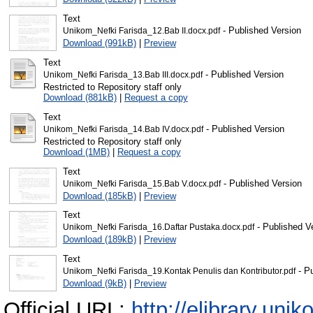
Text
- Published Version
Unikom_Nefki Farisda_12.Bab II.docx.pdf
Download (991kB)
|
Preview
Text
- Published Version
Unikom_Nefki Farisda_13.Bab III.docx.pdf
Restricted to Repository staff only
Download (881kB)
|
Request a copy
Text
- Published Version
Unikom_Nefki Farisda_14.Bab IV.docx.pdf
Restricted to Repository staff only
Download (1MB)
|
Request a copy
Text
- Published Version
Unikom_Nefki Farisda_15.Bab V.docx.pdf
Download (185kB)
|
Preview
Text
- Published V
Unikom_Nefki Farisda_16.Daftar Pustaka.docx.pdf
Download (189kB)
|
Preview
Text
- Pu
Unikom_Nefki Farisda_19.Kontak Penulis dan Kontributor.pdf
Download (9kB)
|
Preview
Official URL:
http://elibrary.unik