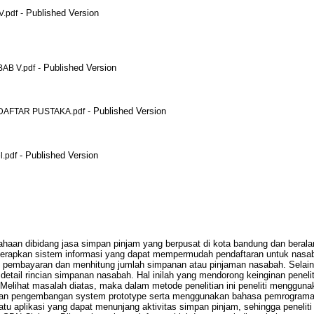
- Published Version
.pdf
- Published Version
B V.pdf
- Published Version
AFTAR PUSTAKA.pdf
- Published Version
.pdf
aan dibidang jasa simpan pinjam yang berpusat di kota bandung dan berala
nerapkan sistem informasi yang dapat mempermudah pendaftaran untuk nas
tu pembayaran dan menhitung jumlah simpanan atau pinjaman nasabah. Selain 
 detail rincian simpanan nasabah. Hal inilah yang mendorong keinginan penel
elihat masalah diatas, maka dalam metode penelitian ini peneliti mengguna
pengembangan system prototype serta menggunakan bahasa pemrograman H
 aplikasi yang dapat menunjang aktivitas simpan pinjam, sehingga peneliti