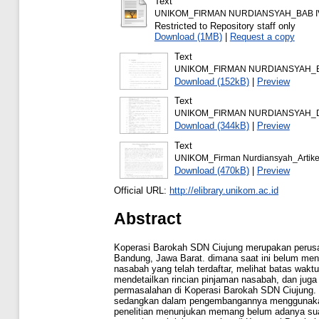
Text
UNIKOM_FIRMAN NURDIANSYAH_BAB IV
Restricted to Repository staff only
Download (1MB)
|
Request a copy
Text
UNIKOM_FIRMAN NURDIANSYAH_BA
Download (152kB)
|
Preview
Text
UNIKOM_FIRMAN NURDIANSYAH_D
Download (344kB)
|
Preview
Text
UNIKOM_Firman Nurdiansyah_Artikel
Download (470kB)
|
Preview
Official URL:
http://elibrary.unikom.ac.id
Abstract
Koperasi Barokah SDN Ciujung merupakan perusah
Bandung, Jawa Barat. dimana saat ini belum me
nasabah yang telah terdaftar, melihat batas wak
mendetailkan rincian pinjaman nasabah, dan juga
permasalahan di Koperasi Barokah SDN Ciujung. M
sedangkan dalam pengembangannya menggunakan 
penelitian menunjukan memang belum adanya suatu