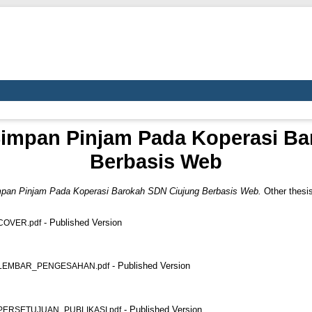
Simpan Pinjam Pada Koperasi B
Berbasis Web
mpan Pinjam Pada Koperasi Barokah SDN Ciujung Berbasis Web.
Other thesis
- Published Version
OVER.pdf
- Published Version
LEMBAR_PENGESAHAN.pdf
- Published Version
ERSETUJUAN_PUBLIKASI.pdf